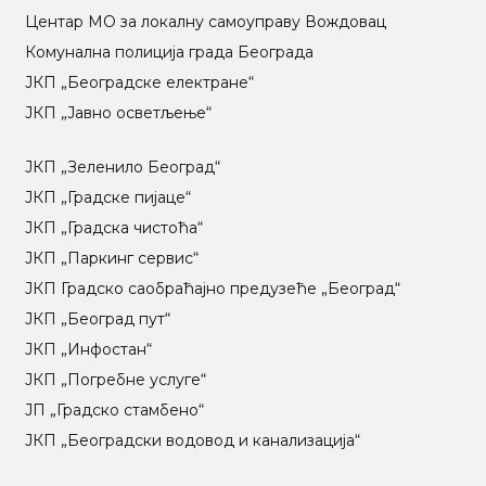
Центар МO за локалну самоуправу Вождовац
Комунална полиција града Београда
ЈКП „Београдске електране“
ЈКП „Јавно осветљење“
ЈКП „Зеленило Београд“
ЈКП „Градске пијаце“
ЈКП „Градска чистоћа“
ЈКП „Паркинг сервис“
ЈКП Градско саобраћајно предузеће „Београд“
ЈКП „Београд пут“
ЈКП „Инфостан“
ЈКП „Погребне услуге“
ЈП „Градско стамбено“
ЈКП „Београдски водовод и канализација“