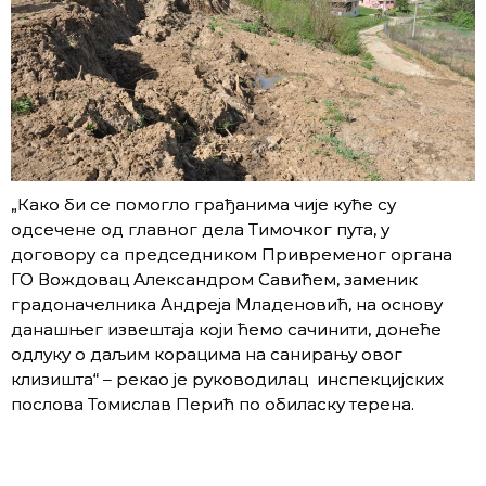
„Како би се помогло грађанима чије куће су
одсечене од главног дела Тимочког пута, у
договору са председником Привременог органа
ГО Вождовац Александром Савићем, заменик
градоначелника Андреја Младеновић, на основу
данашњег извештаја који ћемо сачинити, донеће
одлуку о даљим корацима на санирању овог
клизишта“ – рекао је руководилац инспекцијских
послова Томислав Перић по обиласку терена.