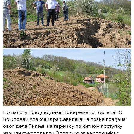
По налогу председника Привременог органа ГО
Вождовац Александра Савића, а на позив грађана
овог дела Рипња, на терен су по хитном поступку
изашли руководилац Одељења за инспекцијске