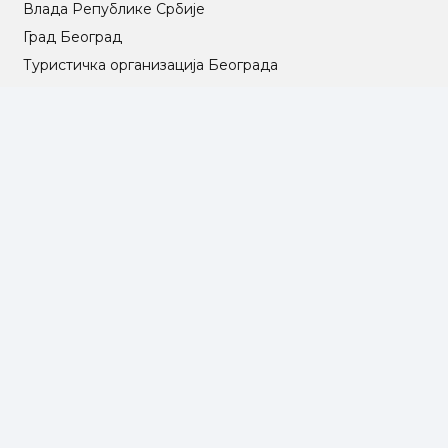
Влада Републике Србије
Град Београд
Туристичка организација Београда
РГЗ – Републички геодетски завод
АПР – Агенција за привредне регистре
©2025 Opština Voždovac. Designed by
NEXT VISION