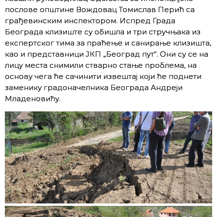
послове општине Вождовац Томислав Перић са
грађевинским инспектором. Испред Града
Београда клизиште су обишла и три стручњака из
експертског тима за праћење и санирање клизишта,
као и представници ЈКП „Београд пут“. Они су се на
лицу места снимили стварно стање проблема, на
основу чега ће сачинити извештај који ће поднети
заменику градоначелника Београда Андреји
Младеновићу.