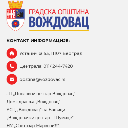
КОНТАКТ ИНФОРМАЦИЈЕ:
Устаничка 53, 11107 Београд
Централа: 011/ 244-7420
opstina@vozdovac.rs
ЈП „Пословни центар Вождовац“
Дом здравља „Вождовац”
УСЦ „Вождовац“ на Бањици
„Вождовачки центар – Шумице“
НУ „Светозар Марковић“