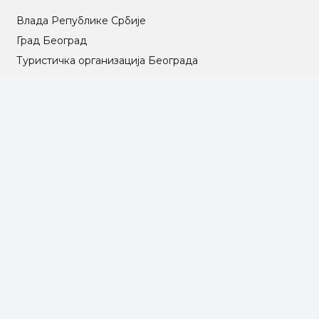
Влада Републике Србије
Град Београд
Туристичка организација Београда
РГЗ – Републички геодетски завод
АПР – Агенција за привредне регистре