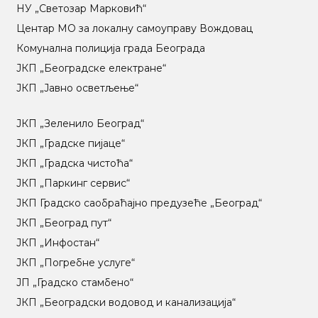
НУ „Светозар Марковић“
Центар МO за локалну самоуправу Вождовац
Комунална полиција града Београда
ЈКП „Београдске електране“
ЈКП „Јавно осветљење“
ЈКП „Зеленило Београд“
ЈКП „Градске пијаце“
ЈКП „Градска чистоћа“
ЈКП „Паркинг сервис“
ЈКП Градско саобраћајно предузеће „Београд“
ЈКП „Београд пут“
ЈКП „Инфостан“
ЈКП „Погребне услуге“
ЈП „Градско стамбено“
ЈКП „Београдски водовод и канализација“