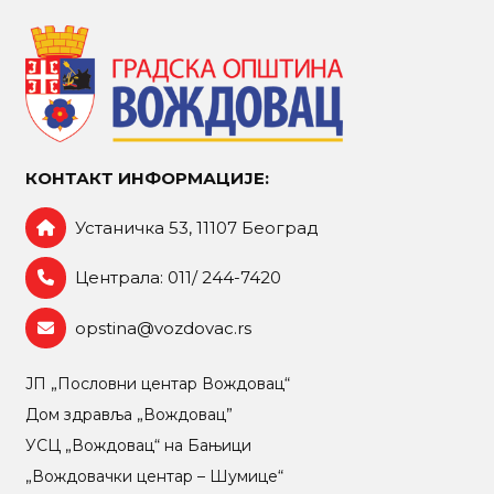
КОНТАКТ ИНФОРМАЦИЈЕ:
Устаничка 53, 11107 Београд
Централа: 011/ 244-7420
opstina@vozdovac.rs
ЈП „Пословни центар Вождовац“
Дом здравља „Вождовац”
УСЦ „Вождовац“ на Бањици
„Вождовачки центар – Шумице“