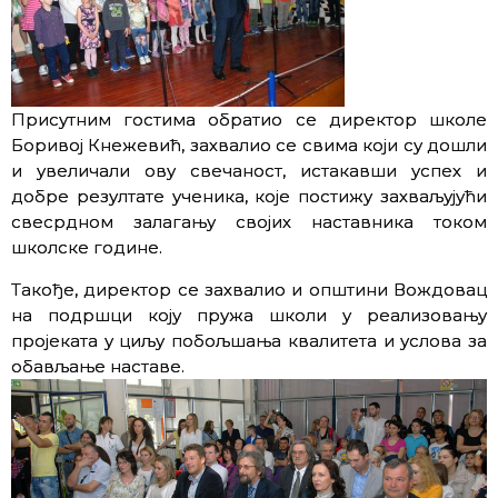
Присутним гостима обратио се директор школе
Боривој Кнежевић, захвалио се свима који су дошли
и увеличали ову свечаност, истакавши успех и
добре резултате ученика, које постижу захваљујући
свесрдном залагању својих наставника током
школске године.
Такође, директор се захвалио и општини Вождовац
на подршци коју пружа школи у реализовању
пројеката у циљу побољшања квалитета и услова за
обављање наставе.