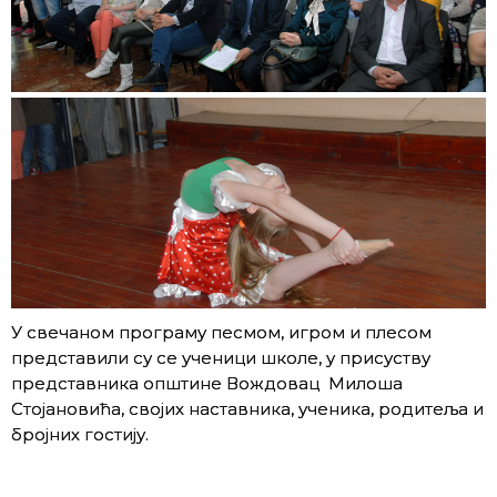
У свечаном програму песмом, игром и плесом
представили су се ученици школе, у присуству
представника општине Вождовац Милоша
Стојановића, својих наставника, ученика, родитеља и
бројних гостију.