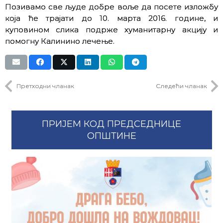
Позивамо све људе добре воље да посете изложбу
која ће трајати до 10. марта 2016. године, и
куповином слика подрже хуманитарну акцију и
помогну Калинино лечење.
Претходни чланак
Следећи чланак
ПРИЈЕМ КОД ПРЕДСЕДНИЦЕ
ОПШТИНЕ