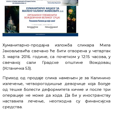
Хуманитарно-продајна изложба сликара Мила
Јаковљевића свечано ће бити отворена у четвртак
3. марта 2016. године, са почетком у 12:15 часова, у
свечаној сали Градске општине Вождовац
(Устаничка 53).
Приход од продаје слика намењен је за Калинино
излечење, четворогодишње девојчице која болује
од тешке болести деформитета кичме и после три
операције не може да хода. Да би у иностранству
наставила лечење, неопходна су финансијска
средства.