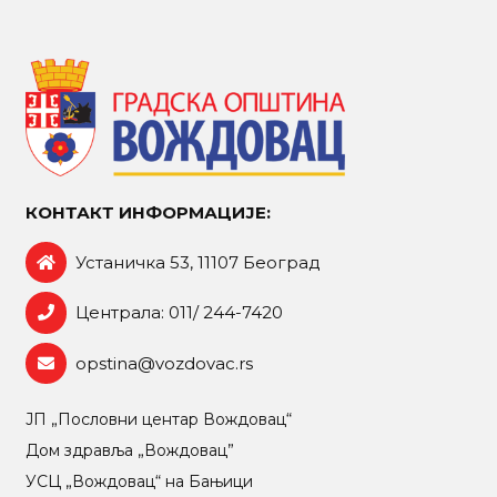
КОНТАКТ ИНФОРМАЦИЈЕ:
Устаничка 53, 11107 Београд
Централа: 011/ 244-7420
opstina@vozdovac.rs
ЈП „Пословни центар Вождовац“
Дом здравља „Вождовац”
УСЦ „Вождовац“ на Бањици