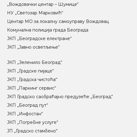
„Вождовачки центар – Шумице“
НУ „Светозар Марковић“
Центар МO за локалну самоуправу Вождовац
Комунална полиција града Београда
ЈКП „Београдске електране“
ЈКП „Јавно осветљење“
ЈКП „Зеленило Београд“
ЈКП „Градске пијаце“
ЈКП „Градска чистоћа“
ЈКП „Паркинг сервис“
ЈКП Градско саобраћајно предузеће „Београд“
ЈКП „Београд пут“
ЈКП „Инфостан“
ЈКП „Погребне услуге“
ЈП „Градско стамбено“