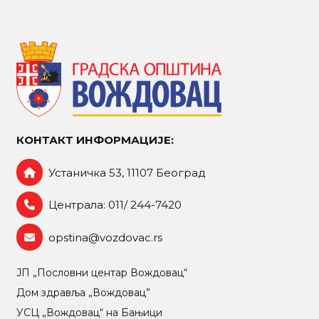
КОНТАКТ ИНФОРМАЦИЈЕ:
Устаничка 53, 11107 Београд
Централа: 011/ 244-7420
opstina@vozdovac.rs
ЈП „Пословни центар Вождовац“
Дом здравља „Вождовац”
УСЦ „Вождовац“ на Бањици