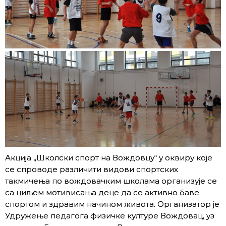
Акција „Школски спорт на Вождовцу“ у оквиру које
се спроводе различити видови спортских
такмичења по вождовачким школама организује се
са циљем мотивисања деце да се активно баве
спортом и здравим начином живота. Организатор је
Удружење педагога физичке културе Вождовац, уз