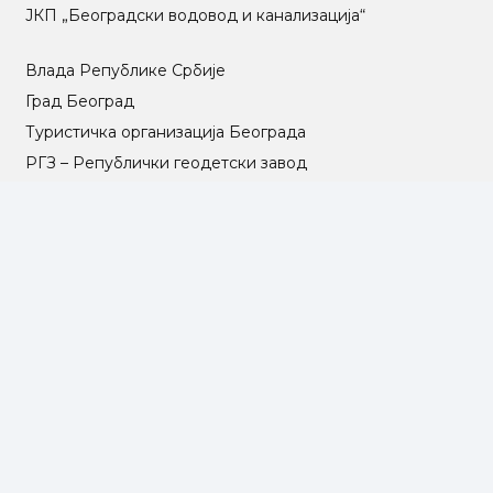
ЈКП „Београдски водовод и канализација“
Влада Републике Србије
Град Београд
Туристичка организација Београда
РГЗ – Републички геодетски завод
АПР – Агенција за привредне регистре