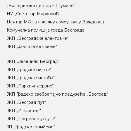
„Вождовачки центар – Шумице“
НУ „Светозар Марковић“
Центар МO за локалну самоуправу Вождовац
Комунална полиција града Београда
ЈКП „Београдске електране“
ЈКП „Јавно осветљење“
ЈКП „Зеленило Београд“
ЈКП „Градске пијаце“
ЈКП „Градска чистоћа“
ЈКП „Паркинг сервис“
ЈКП Градско саобраћајно предузеће „Београд“
ЈКП „Београд пут“
ЈКП „Инфостан“
ЈКП „Погребне услуге“
ЈП „Градско стамбено“