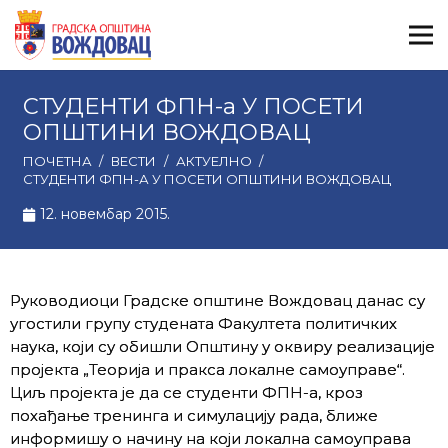
СТУДЕНТИ ФПН-а У ПОСЕТИ
ОПШТИНИ ВОЖДОВАЦ
ПОЧЕТНА
/
ВЕСТИ
/
АКТУЕЛНО
/
СТУДЕНТИ ФПН-А У ПОСЕТИ ОПШТИНИ ВОЖДОВАЦ
12. новембар 2015.
Руководиоци Градске општине Вождовац данас су
угостили групу студената Факултета политичких
наука, који су обишли Општину у оквиру реализације
пројекта „Теорија и пракса локалне самоуправе“.
Циљ пројекта је да се студенти ФПН-а, кроз
похађање тренинга и симулацију рада, ближе
информишу о начину на који локална самоуправа