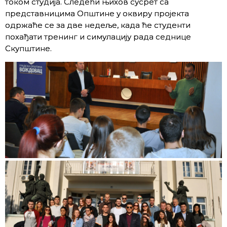
током студија. Следећи њихов сусрет са
представницима Општине у оквиру пројекта
одржаће се за две недеље, када ће студенти
похађати тренинг и симулацију рада седнице
Скупштине.