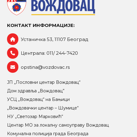
КОНТАКТ ИНФОРМАЦИЈЕ:
Устаничка 53, 11107 Београд
Централа: 011/ 244-7420
opstina@vozdovac.rs
ЈП „Пословни центар Вождовац“
Дом здравља „Вождовац”
УСЦ „Вождовац“ на Бањици
„Вождовачки центар – Шумице“
НУ „Светозар Марковић“
Центар МO за локалну самоуправу Вождовац
Комунална полиција града Београда