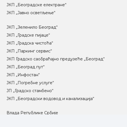
ЈКП „Београдске електране“
ЈКП „Јавно осветљење“
ЈКП „Зеленило Београд“
ЈКП „Градске пијаце“
ЈКП „Градска чистоћа“
ЈКП „Паркинг сервис“
ЈКП Градско саобраћајно предузеће „Београд“
ЈКП „Београд пут“
ЈКП „Инфостан“
ЈКП „Погребне услуге“
ЈП „Градско стамбено“
ЈКП „Београдски водовод и канализација“
Влада Републике Србије
Град Београд