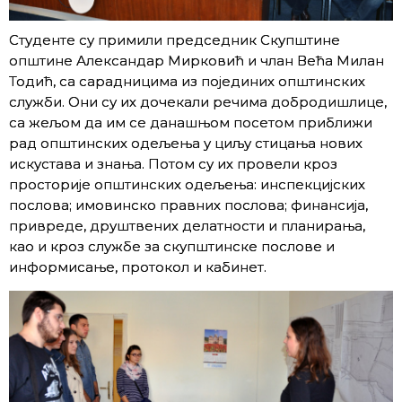
Студенте су примили председник Скупштине
општине Александар Мирковић и члан Већа Милан
Тодић, са сарадницима из појединих општинских
служби. Они су их дочекали речима добродишлице,
са жељом да им се данашњом посетом приближи
рад општинских одељења у циљу стицања нових
искустава и знања. Потом су их провели кроз
просторије општинских одељења: инспекцијских
послова; имовинско правних послова; финансија,
привреде, друштвених делатности и планирања,
као и кроз службе за скупштинске послове и
информисање, протокол и кабинет.