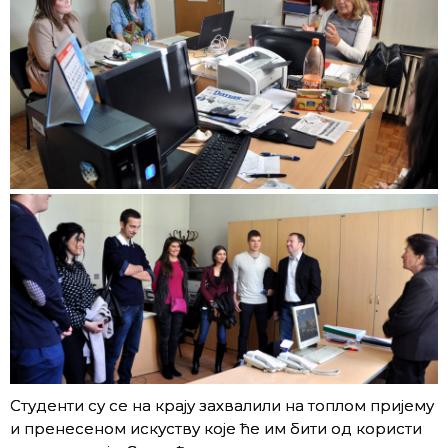
Студенти су се на крају захвалили на топлом пријему
и пренесеном искуству које ће им бити од користи