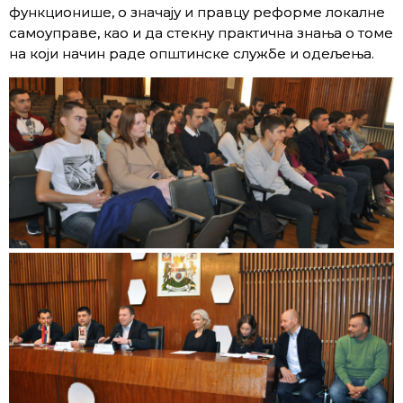
функционише, о значају и правцу реформе локалне
самоуправе, као и да стекну практична знања о томе
на који начин раде општинске службе и одељења.