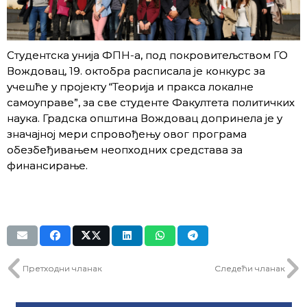
Студентска унија ФПН-а, под покровитељством ГО
Вождовац, 19. октобра расписала је конкурс за
учешће у пројекту “Теорија и пракса локалне
самоуправе”, за све студенте Факултета политичких
наука. Градска општина Вождовац допринела је у
значајној мери спровођењу овог програма
обезбеђивањем неопходних средстава за
финансирање.
Претходни чланак
Следећи чланак