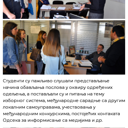
Студенти су пажљиво слушали представљање
начина обављања послова у оквиру одређених
одељења, а постављали су и питања на тему
изборног система, међународне сарадње са другим
локалним самоуправама, учествовања у
међународним конкурскима, постојећих контаката
Одсека за информисање са медијима и др.