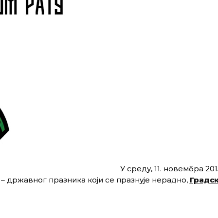
У среду, 11. новембра 201
 – државног празника који се празнује нерадно,
Градс