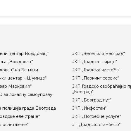
вни центар Вождовац“
ЈКП „Зеленило Београд“
вља „Вождовац”
ЈКП „Градске пијаце“
довац“ на Бањици
ЈКП „Градска чистоћа“
чки центар – Шумице“
ЈКП „Паркинг сервис“
озар Марковић“
ЈКП Градско саобраћајно 
„Београд“
 за локалну самоуправу
ц
ЈКП „Београд пут“
 полиција града Београда
ЈКП „Инфостан“
радске електране“
ЈКП „Погребне услуге“
о осветљење“
ЈП „Градско стамбено“