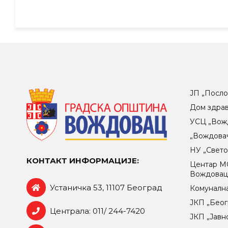
ЈП „Посло
Дом здра
УСЦ „Вож
„Вождова
НУ „Свет
КОНТАКТ ИНФОРМАЦИЈЕ:
Центар МO
Вождова
Устаничка 53, 11107 Београд
Комунална
ЈКП „Беог
Централа: 011/ 244-7420
ЈКП „Јавн