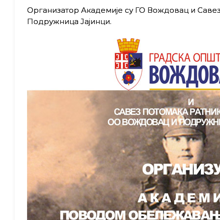
Организатор Академије су ГО Вождовац и Савез
Подружница Јајинци.