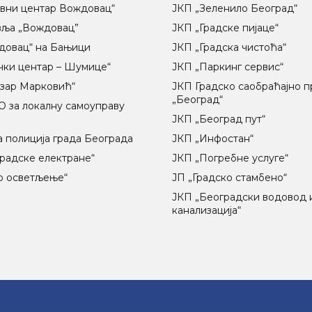
вни центар Вождовац“
ЈКП „Зеленило Београд“
вља „Вождовац”
ЈКП „Градске пијаце“
довац“ на Бањици
ЈКП „Градска чистоћа“
чки центар – Шумице“
ЈКП „Паркинг сервис“
озар Марковић“
ЈКП Градско саобраћајно 
„Београд“
 за локалну самоуправу
ц
ЈКП „Београд пут“
 полиција града Београда
ЈКП „Инфостан“
радске електране“
ЈКП „Погребне услуге“
о осветљење“
ЈП „Градско стамбено“
ЈКП „Београдски водовод 
канализација“