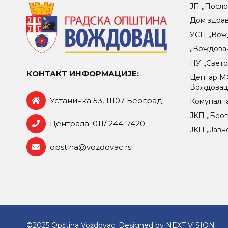
ЈП „Посло
Дом здра
УСЦ „Вож
„Вождова
НУ „Свет
КОНТАКТ ИНФОРМАЦИЈЕ:
Центар МO
Вождова
Устаничка 53, 11107 Београд
Комунална
ЈКП „Беог
Централа: 011/ 244-7420
ЈКП „Јавн
opstina@vozdovac.rs
©2025 Opština Voždovac. Designed by
NEXT VISION