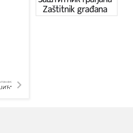
чланак
ШИЋ“