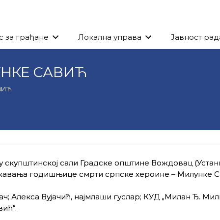
с за грађане
Локална управа
Јавност рад
УНКЕ САВИЋ
ВИЋ
а, у скупштинској сали Градске општине Вождовац (Устан
жавања годишњице смрти српске хероине – Милунке С
ач; Алекса Вујачић, најмлаши гуслар; КУД „Милан Ђ. Мил
ић“.