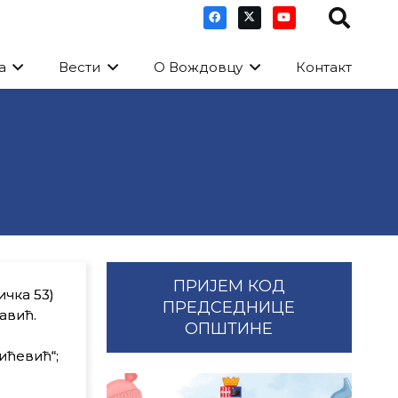
а
Вести
О Вождовцу
Контакт
ПРИЈЕМ КОД
ичка 53)
ПРЕДСЕДНИЦЕ
авић.
ОПШТИНЕ
ићевић“;