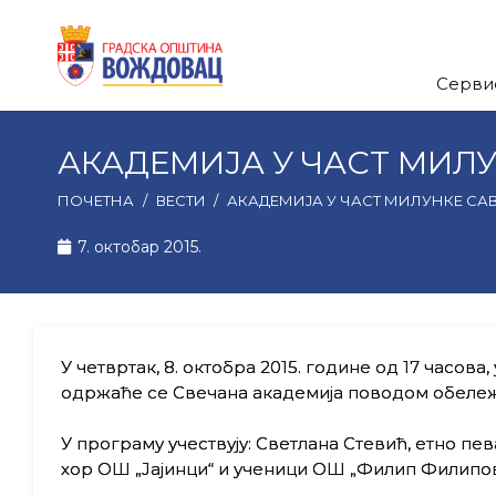
Серви
АКАДЕМИЈА У ЧАСТ МИЛ
ПОЧЕТНА
/
ВЕСТИ
/
АКАДЕМИЈА У ЧАСТ МИЛУНКЕ СА
7. октобар 2015.
У четвртак, 8. октобра 2015. године од 17 часов
одржаће се Свечана академија поводом обеле
У програму учествују: Светлана Стевић, етно пев
хор ОШ „Јајинци“ и ученици ОШ „Филип Филипов