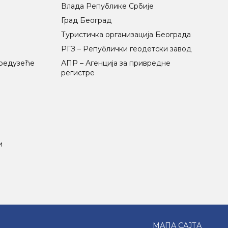
Влада Републике Србије
Град Београд
Туристичка организација Београда
РГЗ – Републички геодетски завод
предузеће
АПР – Агенција за привредне
регистре
и
МАПА САЈТА