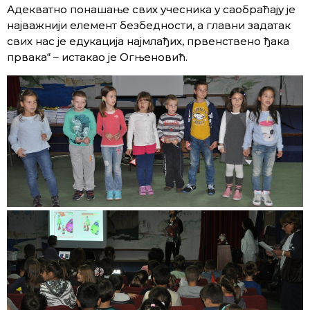
Адекватно понашање свих учесника у саобраћају је
најважнији елемент безбедности, а главни задатак
свих нас је едукација најмлађих, првенствено ђака
првака“ – истакао је Огњеновић.