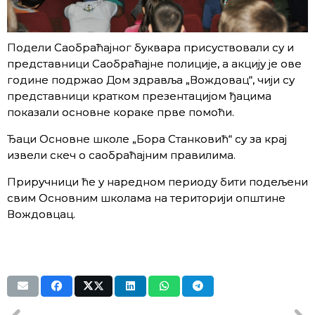
Подели Саобраћајног буквара присуствовали су и
представници Саобраћајне полиције, а акцију је ове
године подржао Дом здравља „Вождовац“, чији су
представници кратком презентацијом ђацима
показали основне кораке прве помоћи.
Ђаци Основне школе „Бора Станковић“ су за крај
извели скеч о саобраћајним правилима.
Приручници ће у наредном периоду бити подељени
свим Основним школама на територији општине
Вождовцац.