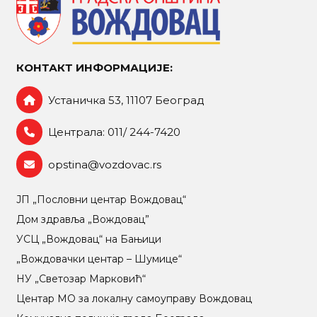
КОНТАКТ ИНФОРМАЦИЈЕ:
Устаничка 53, 11107 Београд
Централа: 011/ 244-7420
opstina@vozdovac.rs
ЈП „Пословни центар Вождовац“
Дом здравља „Вождовац”
УСЦ „Вождовац“ на Бањици
„Вождовачки центар – Шумице“
НУ „Светозар Марковић“
Центар МO за локалну самоуправу Вождовац