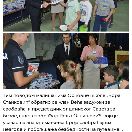
Тим поводом малишанима Основне школе „Бора
Станковић“ обратио се члан Већа задужен за
саобраћај и председник општинског Савета за
безбедност саобраћаја Реља Огњеновић, који је
указао на значај смањења броја саобраћајних
незгода и побољшања безбедности на путевима. „