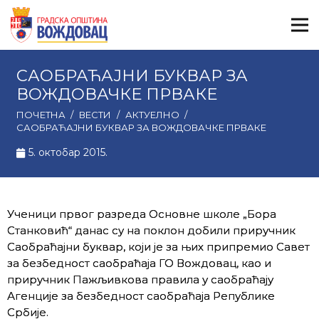
САОБРАЋАЈНИ БУКВАР ЗА
ВОЖДОВАЧКЕ ПРВАКЕ
ПОЧЕТНА
/
ВЕСТИ
/
АКТУЕЛНО
/
САОБРАЋАЈНИ БУКВАР ЗА ВОЖДОВАЧКЕ ПРВАКЕ
5. октобар 2015.
Ученици првог разреда Основне школе „Бора
Станковић“ данас су на поклон добили приручник
Саобраћајни буквар, који је за њих припремио Савет
за безбедност саобраћаја ГО Вождовац, као и
приручник Пажљивкова правила у саобраћају
Агенције за безбедност саобраћаја Републике
Србије.