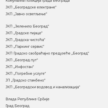
Комунална полиција града Београда
ЈКП „Београдске електране“
ЈКП „Јавно осветљење“
ЈКП „Зеленило Београд“
ЈКП „Градске пијаце“
ЈКП „Градска чистоћа“
ЈКП „Паркинг сервис“
ЈКП Градско саобраћајно предузеће „Београд“
ЈКП „Београд пут“
ЈКП „Инфостан“
ЈКП „Погребне услуге“
ЈП „Градско стамбено“
ЈКП „Београдски водовод и канализација“
Влада Републике Србије
Град Београд