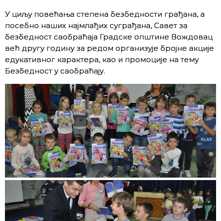
У циљу повећања степена безбедности грађана, а
посебно наших најмлађих суграђана, Савет за
безбедност саобраћаја Градске општине Вождовац
већ другу годину за редом организује бројне акције
едукативног карактера, као и промоције на тему
Безбедност у саобраћају.