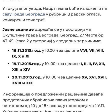
У току јавног увида, Нацрт плана биће изложен и на
сајту Града Београда
у рубрици „Градски огласи,
конкурси и тендери“.
Јавне седнице
одржаће се у просторијама
Скупштине града Београда, Београд, 27.Марта бр.
43-45, (сала 2 у сутерену) у следећим терминима:
18.11.2015.год.
у 10:00 ч за целине
V,VI, VII, VIII,
IX, X
и
XI
19.11.2015.
год.
у 10: 00 ч за целине
I, II, II, IV, XII,
XIII
и
XIV
20.11.2015.год
.
у 10: 00 ч за целине
XV, XVI, XVII,
XVIII
и
XIX
Информације о предложеним решењима даваће
представник обрађивача плана уторком и
четвртком од 10 до 18 часова, у просторијама Ј.У.П.
Урбанистички завод Београда, Београд,