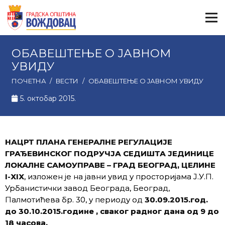
ОБАВЕШТЕЊЕ О ЈАВНОМ
УВИДУ
ПОЧЕТНА
/
ВЕСТИ
/
ОБАВЕШТЕЊЕ О ЈАВНОМ УВИДУ
5. октобар 2015.
НАЦРТ ПЛАНА ГЕНЕРАЛНЕ РЕГУЛАЦИЈЕ
ГРАЂЕВИНСКОГ ПОДРУЧЈА СЕДИШТА ЈЕДИНИЦЕ
ЛОКАЛНЕ САМОУПРАВЕ – ГРАД БЕОГРАД, ЦЕЛИНЕ
I-XIX
, изложен је на јавни увид у просторијама Ј.У.П.
Урбанистички завод Београда, Београд,
Палмотићева бр. 30, у периоду од
30.09.2015.год.
до 30.10.2015.године
, сваког радног дана од 9 до
18 часова.