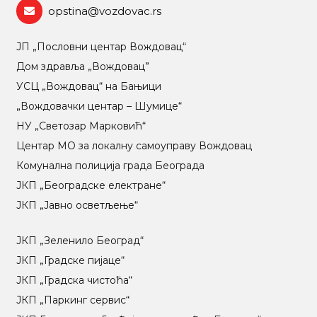
opstina@vozdovac.rs
ЈП „Пословни центар Вождовац“
Дом здравља „Вождовац”
УСЦ „Вождовац“ на Бањици
„Вождовачки центар – Шумице“
НУ „Светозар Марковић“
Центар МO за локалну самоуправу Вождовац
Комунална полиција града Београда
ЈКП „Београдске електране“
ЈКП „Јавно осветљење“
ЈКП „Зеленило Београд“
ЈКП „Градске пијаце“
ЈКП „Градска чистоћа“
ЈКП „Паркинг сервис“