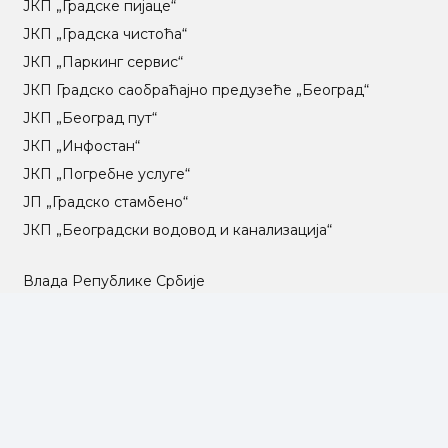
ЈКП „Градске пијаце“
ЈКП „Градска чистоћа“
ЈКП „Паркинг сервис“
ЈКП Градско саобраћајно предузеће „Београд“
ЈКП „Београд пут“
ЈКП „Инфостан“
ЈКП „Погребне услуге“
ЈП „Градско стамбено“
ЈКП „Београдски водовод и канализација“
Влада Републике Србије
Град Београд
Туристичка организација Београда
РГЗ – Републички геодетски завод
АПР – Агенција за привредне регистре