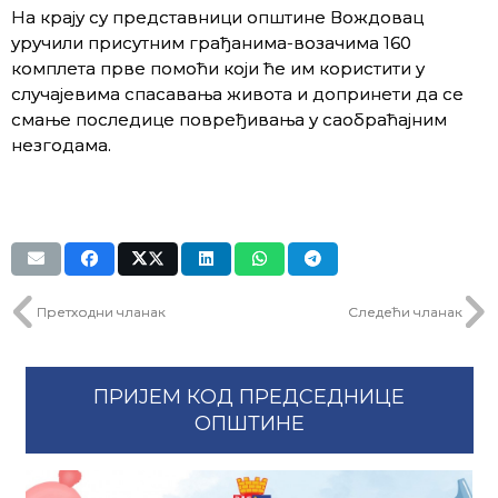
На крају су представници општине Вождовац
уручили присутним грађанима-возачима 160
комплета прве помоћи који ће им користити у
случајевима спасавања живота и допринети да се
смање последице повређивања у саобраћајним
незгодама.
Претходни чланак
Следећи чланак
ПРИЈЕМ КОД ПРЕДСЕДНИЦЕ
ОПШТИНЕ