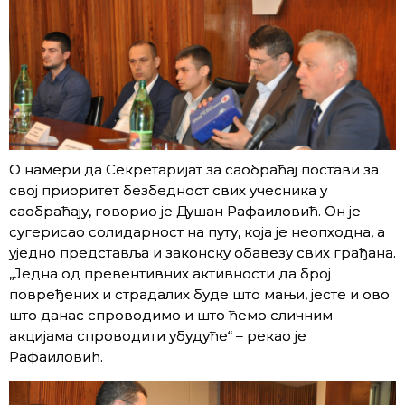
О намери да Секретаријат за саобраћај постави за
свој приоритет безбедност свих учесника у
саобраћају, говорио је Душан Рафаиловић. Он је
сугерисао солидарност на путу, која је неопходна, а
уједно представља и законску обавезу свих грађана.
„Једна од превентивних активности да број
повређених и страдалих буде што мањи, јесте и ово
што данас спроводимо и што ћемо сличним
акцијама спроводити убудуће“ – рекао је
Рафаиловић.