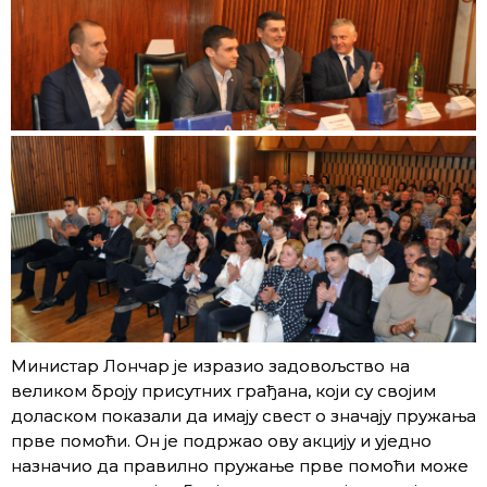
Министар Лончар је изразио задовољство на
великом броју присутних грађана, који су својим
доласком показали да имају свест о значају пружања
прве помоћи. Он је подржао ову акцију и уједно
назначио да правилно пружање прве помоћи може