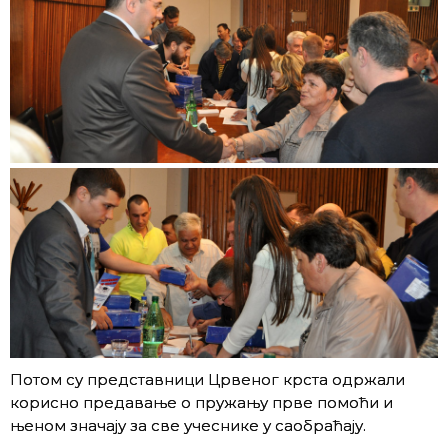
Потом су представници Црвеног крста одржали
корисно предавање о пружању прве помоћи и
њеном значају за све учеснике у саобраћају.