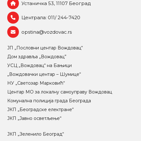
Устаничка 53, 11107 Београд
Централа: 011/ 244-7420
opstina@vozdovac.rs
ЈП „Пословни центар Вождовац“
Дом здравља „Вождовац”
УСЦ „Вождовац“ на Бањици
„Вождовачки центар – Шумице“
НУ „Светозар Марковић“
Центар МO за локалну самоуправу Вождовац
Комунална полиција града Београда
ЈКП „Београдске електране“
ЈКП „Јавно осветљење“
ЈКП „Зеленило Београд“