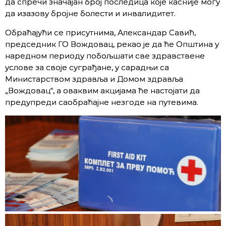
да спречи значајан број последица које касније могу
да изазову бројне болести и инвалидитет.
Обраћајући се присутнима, Александар Савић,
председник ГО Вождовац, рекао је да ће Општина у
наредном периоду побољшати све здравствене
услове за своје суграђане, у сарадњи са
Министарством здравља и Домом здравља
„Вождовац“, а оваквим акцијама ће настојати да
предупреди саобраћајне незгоде на путевима.