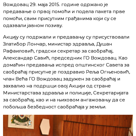
Вождовац 29. маја 2015. године одржано је
предавање о првој помоћи и подела пакета прве
помоћи, свим присутним грађанима који су се
одазвали јавном позиву.
Акцију су подржали и предавању су присуствовали
Златибор Лончар, министар здравља, Душан
Рафаиловић, градски секретар за саобраћај,
Александар Савић, председник ГО Вождовац. Као
домаћин предавања испред општинског Савета за
саобраћај присутне је поздравио Реља Огњеновић,
члан Већа ГО Вождовац задужен за саобраћај и
захвалио на подршци овој Акцији од стране
Министарстава здравља и полиције, Секретаријата
за саобраћај, као и на њиховом ангажовању да се
побољша безбедност саобраћаја у земљи.