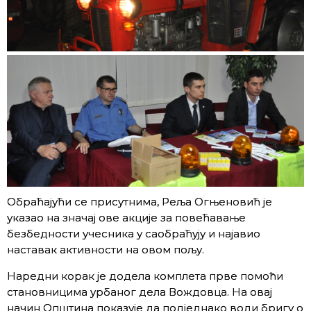
Обраћајући се присутнима, Реља Огњеновић је
указао на значај ове акције за повећавање
безбедности учесника у саобраћују и најавио
наставак активности на овом пољу.
Наредни корак је додела комплета прве помоћи
становницима урбаног дела Вождовца. На овај
начин Општина показује да подједнако води бригу о