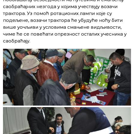
саобраћајних незгода у којима учествују возачи
трактора. Уз помоћ ротационих лампи које су
подељене, возачи трактора ће убудуће ноћу бити
више уочљиви у условима смањене видљивости,
чиме ће се повећати опрезност осталих учесника у
саобраћају.