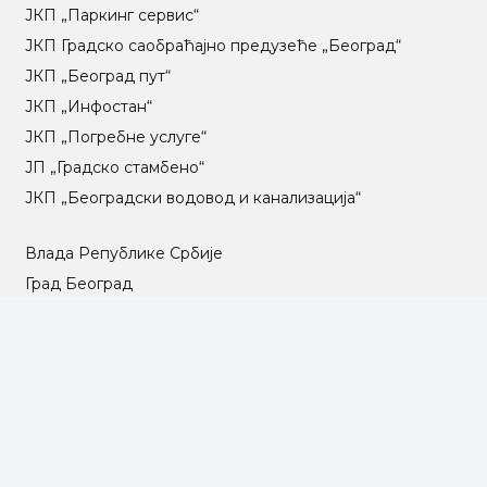
ЈКП „Паркинг сервис“
ЈКП Градско саобраћајно предузеће „Београд“
ЈКП „Београд пут“
ЈКП „Инфостан“
ЈКП „Погребне услуге“
ЈП „Градско стамбено“
ЈКП „Београдски водовод и канализација“
Влада Републике Србије
Град Београд
Туристичка организација Београда
РГЗ – Републички геодетски завод
АПР – Агенција за привредне регистре