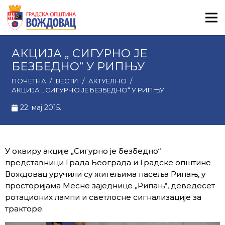
АКЦИЈА „ СИГУРНО ЈЕ
БЕЗБЕДНО“ У РИПЊУ
ПОЧЕТНА
/
ВЕСТИ
/
АКТУЕЛНО
/
АКЦИЈА „ СИГУРНО ЈЕ БЕЗБЕДНО“ У РИПЊУ
22. мај 2015.
У оквиру акције „Сигурно је безбедно“
представници Града Београда и Градске општине
Вождовац уручили су житељима насеља Рипањ, у
просторијама Месне заједнице „Рипањ“, деведесет
ротационих лампи и светлосне сигнализације за
тракторе.