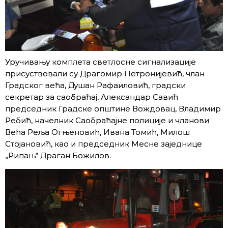
Уручивању комплета светлосне сигнализације
присуствовали су Драгомир Петронијевић, члан
Градског већа, Душан Рафаиловић, градски
секретар за саобраћај, Александар Савић
председник Градске општине Вождовац, Владимир
Ребић, начелник Саобраћајне полиције и чланови
Већа Реља Огњеновић, Ивана Томић, Милош
Стојановић, као и председник Месне заједнице
„Рипањ“ Драган Божилов.