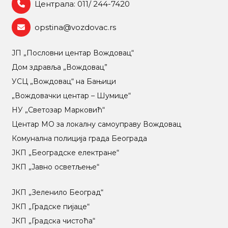
Централа: 011/ 244-7420
opstina@vozdovac.rs
ЈП „Пословни центар Вождовац“
Дом здравља „Вождовац”
УСЦ „Вождовац“ на Бањици
„Вождовачки центар – Шумице“
НУ „Светозар Марковић“
Центар МO за локалну самоуправу Вождовац
Комунална полиција града Београда
ЈКП „Београдске електране“
ЈКП „Јавно осветљење“
ЈКП „Зеленило Београд“
ЈКП „Градске пијаце“
ЈКП „Градска чистоћа“