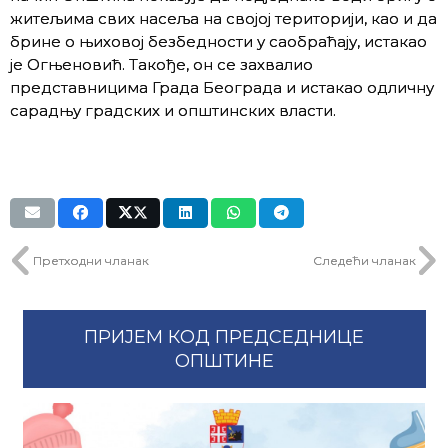
житељима свих насеља на својој територији, као и да
брине о њиховој безбедности у саобраћају, истакао
је Огњеновић. Такође, он се захвалио
представницима Града Београда и истакао одличну
сарадњу градских и општинских власти.
Претходни чланак
Следећи чланак
ПРИЈЕМ КОД ПРЕДСЕДНИЦЕ
ОПШТИНЕ