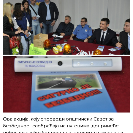
Ова акција, коју спроводи општински Савет за
безбедност саобраћаја на путевима, допринеће
побољшању безбедности на путевима и смањењу