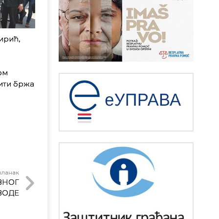
ирић,
ом
дити бржа
чланак
ВНОГ
ВОДЕ