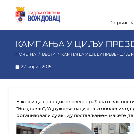
Сервис з
КАМПАЊА У ЦИЉУ ПРЕВ
ПОЧЕТНА
/
ВЕСТИ
/
КАМПАЊА У ЦИЉУ ПРЕВЕНЦИЈЕ 
27. април 2015.
У жељи да се подигне свест грађана о важност
“Вождовац”, Удружење пацијената оболелих од р
организовали су акцију постављањем макете де