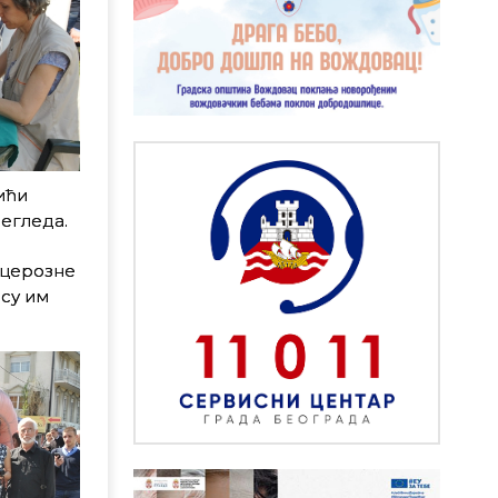
ићи
регледа.
нцерозне
су им