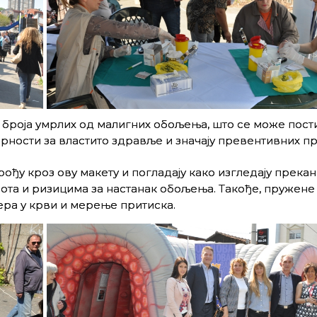
броја умрлих од малигних обољења, што се може пост
орности за властито здравље и значају превентивних п
ођу кроз ову макету и погладају како изгледају прека
ота и ризицима за настанак обољења. Такође, пружене 
ера у крви и мерење притиска.