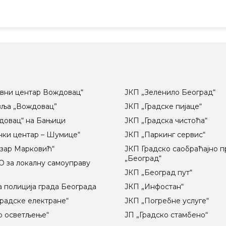
вни центар Вождовац“
ЈКП „Зеленило Београд“
вља „Вождовац”
ЈКП „Градске пијаце“
довац“ на Бањици
ЈКП „Градска чистоћа“
чки центар – Шумице“
ЈКП „Паркинг сервис“
озар Марковић“
ЈКП Градско саобраћајно 
„Београд“
 за локалну самоуправу
ц
ЈКП „Београд пут“
 полиција града Београда
ЈКП „Инфостан“
радске електране“
ЈКП „Погребне услуге“
о осветљење“
ЈП „Градско стамбено“