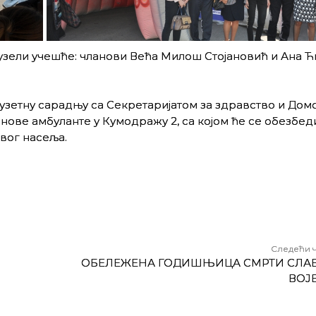
узели учешће: чланови Већа Милош Стојановић и Ана Ћ
узетну сарадњу са Секретаријатом за здравство и Дом
нове амбуланте у Кумодражу 2, са којом ће се обезбе
вог насеља.
Следећи 
ОБЕЛЕЖЕНА ГОДИШЊИЦА СМРТИ СЛА
ВОЈ