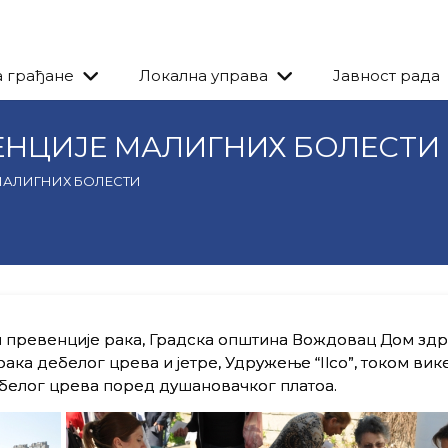
а грађане
Локална управа
Јавност рада
ЕНЦИЈЕ МАЛИГНИХ БОЛЕСТИ
МАЛИГНИХ БОЛЕСТИ
и превенције рака, Градска општина Вождовац Дом зд
ака дебелог црева и јетре, Удружење “Ilco”, током вик
белог црева поред душановачког платоа.