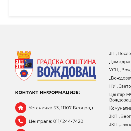
ЈП „Посло
Дом здра
УСЦ „Вож
„Вождова
НУ „Свет
КОНТАКТ ИНФОРМАЦИЈЕ:
Центар МO
Вождова
Устаничка 53, 11107 Београд
Комунална
ЈКП „Беог
Централа: 011/ 244-7420
ЈКП „Јавн