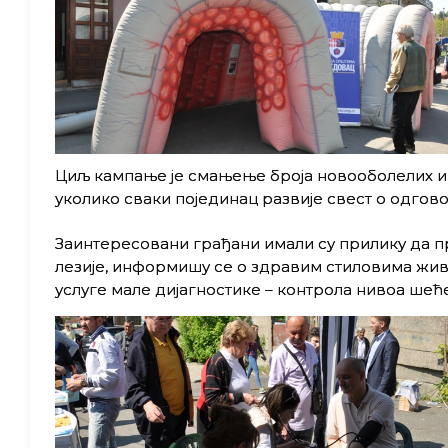
Циљ кампање је смањење броја новооболелих и 
уколико сваки појединац развије свест о одгов
Заинтересовани грађани имали су прилику да пр
лезије, информишу се о здравим стиловима жив
услуге мале дијагностике – контрола нивоа шећ