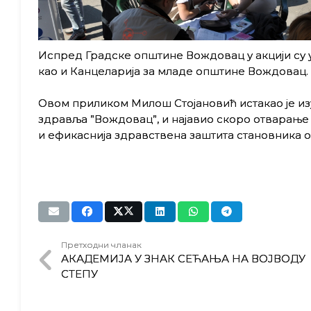
Испред Градске општине Вождовац у акцији су 
као и Канцеларија за младе општине Вождовац.
Овом приликом Милош Стојановић истакао је из
здравља ”Вождовац”, и најавио скоро отварање 
и ефикаснија здравствена заштита становника о
Претходни чланак
АКАДЕМИЈА У ЗНАК СЕЋАЊА НА ВОЈВОДУ
СТЕПУ