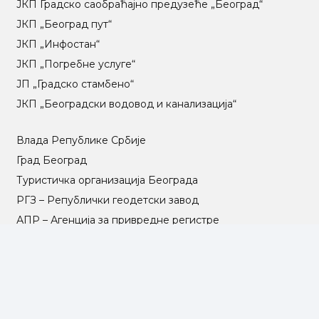
ЈКП Градско саобраћајно предузеће „Београд“
ЈКП „Београд пут“
ЈКП „Инфостан“
ЈКП „Погребне услуге“
ЈП „Градско стамбено“
ЈКП „Београдски водовод и канализација“
Влада Републике Србије
Град Београд
Туристичка организација Београда
РГЗ – Републички геодетски завод
АПР – Агенција за привредне регистре