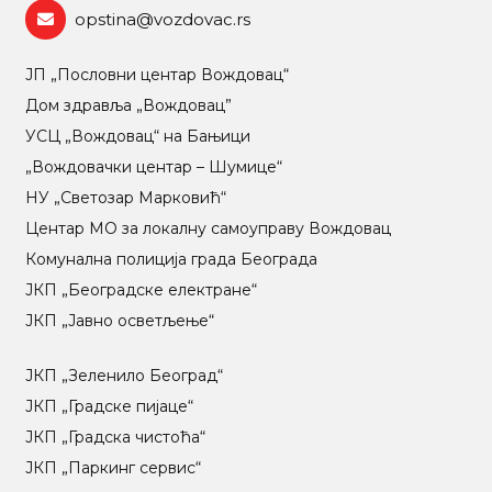
opstina@vozdovac.rs
ЈП „Пословни центар Вождовац“
Дом здравља „Вождовац”
УСЦ „Вождовац“ на Бањици
„Вождовачки центар – Шумице“
НУ „Светозар Марковић“
Центар МO за локалну самоуправу Вождовац
Комунална полиција града Београда
ЈКП „Београдске електране“
ЈКП „Јавно осветљење“
ЈКП „Зеленило Београд“
ЈКП „Градске пијаце“
ЈКП „Градска чистоћа“
ЈКП „Паркинг сервис“