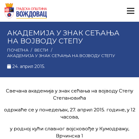
АКАДЕМИЈА У ЗНАК СЕЋАЊА
НА ВОЈВОДУ СТЕПУ
ПОЧЕТНА
/
ВЕСТИ
/
АКАДЕМИЈА У ЗНАК СЕЋАЊА НА ВОЈВОДУ СТЕПУ
24. април 2015.
Свечана академија у знак сећања на војводу Степу
Степановића
одржаће се у понедељак, 27. април 2015. године, у 12
часова,
у родној кући славног војсковође у Кумодражу,
Врчинска 1