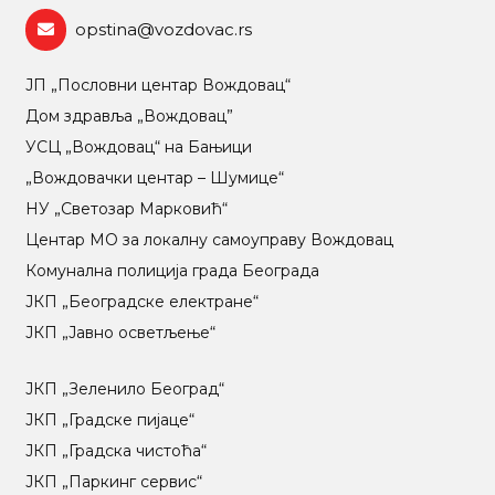
opstina@vozdovac.rs
ЈП „Пословни центар Вождовац“
Дом здравља „Вождовац”
УСЦ „Вождовац“ на Бањици
„Вождовачки центар – Шумице“
НУ „Светозар Марковић“
Центар МO за локалну самоуправу Вождовац
Комунална полиција града Београда
ЈКП „Београдске електране“
ЈКП „Јавно осветљење“
ЈКП „Зеленило Београд“
ЈКП „Градске пијаце“
ЈКП „Градска чистоћа“
ЈКП „Паркинг сервис“