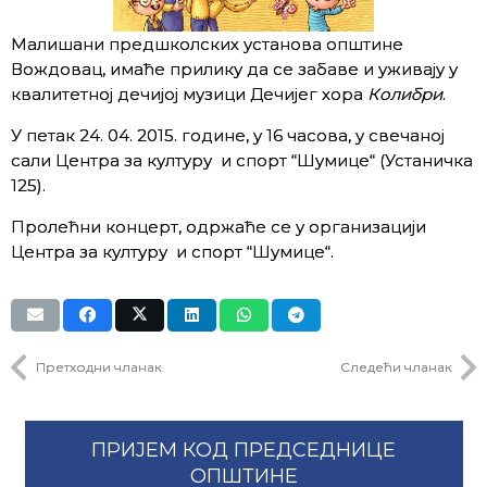
Малишани предшколских установа општине
Вождовац, имаће прилику да се забаве и уживају у
квалитетној дечијој музици Дечијег хора
Колибри
.
У петак 24. 04. 2015. године, у 16 часова, у свечаној
сали Центра за културу и спорт “Шумице“ (Устаничка
125).
Пролећни концерт, одржаће се у организацији
Центра за културу и спорт “Шумице“.
Претходни чланак
Следећи чланак
ПРИЈЕМ КОД ПРЕДСЕДНИЦЕ
ОПШТИНЕ