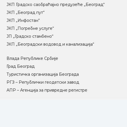
ЈКП Градско саобраћајно предузеће „Београд“
ЈКП „Београд пут“
ЈКП „Инфостан“
ЈКП „Погребне услуге“
ЈП „Градско стамбено“
ЈКП „Београдски водовод и канализација“
Влада Републике Србије
Град Београд
Туристичка организација Београда
РГЗ – Републички геодетски завод
АПР – Агенција за привредне регистре