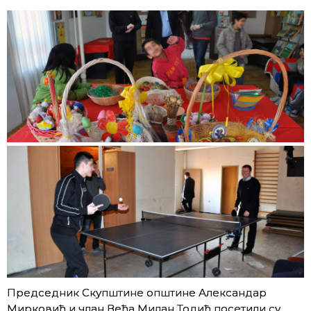
Председник Скупштине општине Александар
Мирковић и члан Већа Милан Тодић посетили су