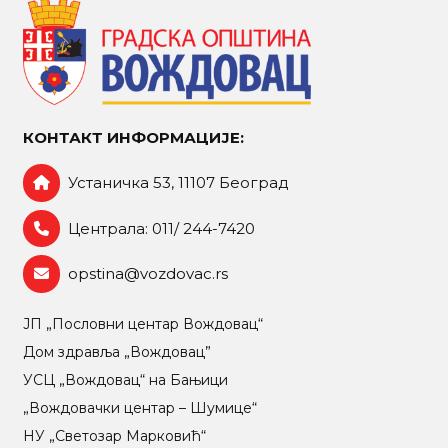
КОНТАКТ ИНФОРМАЦИЈЕ:
Устаничка 53, 11107 Београд
Централа: 011/ 244-7420
opstina@vozdovac.rs
ЈП „Пословни центар Вождовац“
Дом здравља „Вождовац”
УСЦ „Вождовац“ на Бањици
„Вождовачки центар – Шумице“
НУ „Светозар Марковић“