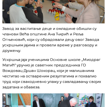
Завод за васпитање деце и омладине обишли су
чланови Већа општине Ана Ћирић и Реља
Огњеновић, који су обрадовали децу овог Завода
ускршњим јајима и провели време у разговору и
дружењу.
Ускршња јаја ученицима Основне школе „Миодраг
Матић“ уручио је саветник председника ГО
Вождовац Душан Шокорац, који је малишанима
честитао на оствареним резултатима и похвалио
труд који свакодневно улажу у савладавању својих
задатака и обавеза.