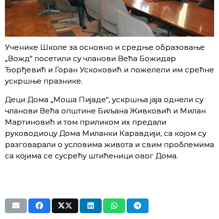
Ученике Школе за основно и средње образовање
„Вожд“ посетили су чланови Већа Божидар
Ђорђевић и Горан Ускоковић и пожелели им срећне
ускршње празнике.
Деци Дома „Моша Пијаде“, ускршња јаја однели су
чланови Већа општине Биљана Живковић и Милан
Мартиновић и том приликом их предали
руководиоцу Дома Миланки Каравдији, са којом су
разговарали о условима живота и свим проблемима
са којима се сусрећу штићеници овог Дома.