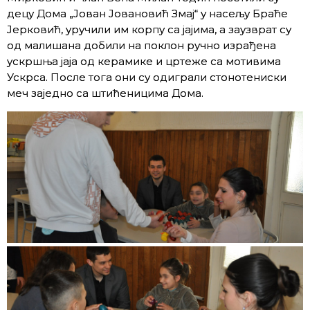
децу Дома „Јован Јовановић Змај“ у насељу Браће
Јерковић, уручили им корпу са јајима, а заузврат су
од малишана добили на поклон ручно израђена
ускршња јаја од керамике и цртеже са мотивима
Ускрса. После тога они су одиграли стонотениски
меч заједно са штићеницима Дома.