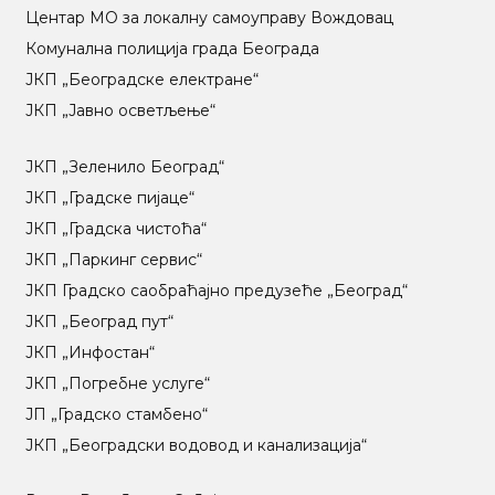
Центар МO за локалну самоуправу Вождовац
Комунална полиција града Београда
ЈКП „Београдске електране“
ЈКП „Јавно осветљење“
ЈКП „Зеленило Београд“
ЈКП „Градске пијаце“
ЈКП „Градска чистоћа“
ЈКП „Паркинг сервис“
ЈКП Градско саобраћајно предузеће „Београд“
ЈКП „Београд пут“
ЈКП „Инфостан“
ЈКП „Погребне услуге“
ЈП „Градско стамбено“
ЈКП „Београдски водовод и канализација“