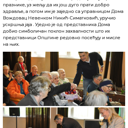
празнике, уз жељу да их још дуго прати добро
здравље, а потом им је заједно са управницом Дома
Вождовац Невенком Никић-Симатковић, уручио
ускршња јаја . Уједно је од представника Дома
добио симболичан поклон захвалности што их
представници Општине редовно посећују и мисле
на њих.