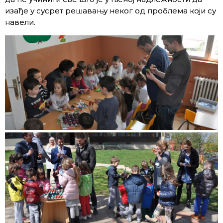
изађе у сусрет решавању неког од проблема који су
навели.