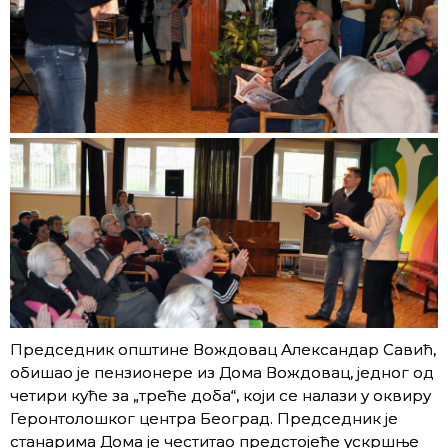
Председник општине Вождовац Александар Савић,
обишао је пензионере из Дома Вождовац, једног од
четири куће за „треће доба“, који се налази у оквиру
Геронтолошког центра Београд. Председник је
станарима Дома је честитао предстојеће ускршње