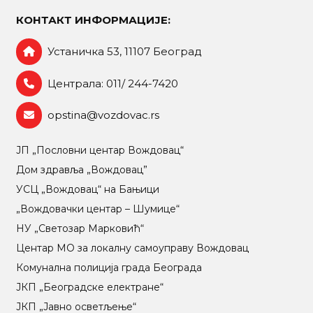
КОНТАКТ ИНФОРМАЦИЈЕ:
Устаничка 53, 11107 Београд
Централа: 011/ 244-7420
opstina@vozdovac.rs
ЈП „Пословни центар Вождовац“
Дом здравља „Вождовац”
УСЦ „Вождовац“ на Бањици
„Вождовачки центар – Шумице“
НУ „Светозар Марковић“
Центар МO за локалну самоуправу Вождовац
Комунална полиција града Београда
ЈКП „Београдске електране“
ЈКП „Јавно осветљење“