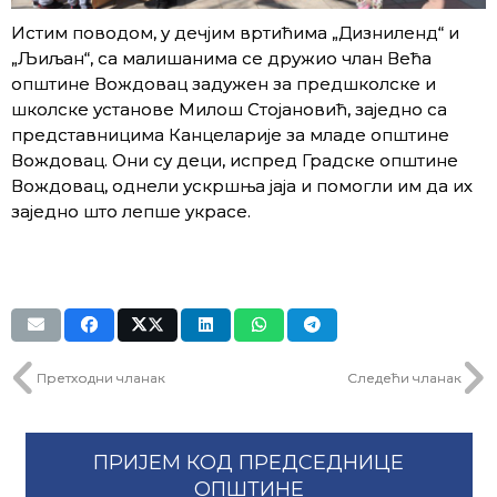
Истим поводом, у дечјим вртићима „Дизниленд“ и
„Љиљан“, са малишанима се дружио члан Већа
општине Вождовац задужен за предшколске и
школске установе Милош Стојановић, заједно са
представницима Канцеларије за младе општине
Вождовац. Они су деци, испред Градске општине
Вождовац, однели ускршња јаја и помогли им да их
заједно што лепше украсе.
Претходни чланак
Следећи чланак
ПРИЈЕМ КОД ПРЕДСЕДНИЦЕ
ОПШТИНЕ