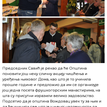
Председник Савић је рекао да ће Општина
поновити још неку сличну акцију чишћења и
уређења њиховог Дома, као што је то учинила
прошле године и предложио да им се организује
још једна посета фрушкогорским манастирима, на
шта су присутни изразили велико задовољство.
Подсетио да је општина Вождовац увек ту за њих и
да ће учинити све што је у њеној надлежности да