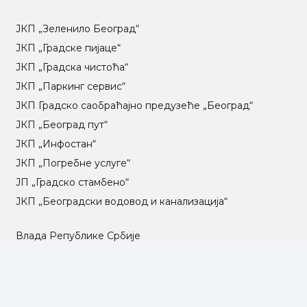
ЈКП „Зеленило Београд“
ЈКП „Градске пијаце“
ЈКП „Градска чистоћа“
ЈКП „Паркинг сервис“
ЈКП Градско саобраћајно предузеће „Београд“
ЈКП „Београд пут“
ЈКП „Инфостан“
ЈКП „Погребне услуге“
ЈП „Градско стамбено“
ЈКП „Београдски водовод и канализација“
Влада Републике Србије
Град Београд
Туристичка организација Београда
РГЗ – Републички геодетски завод