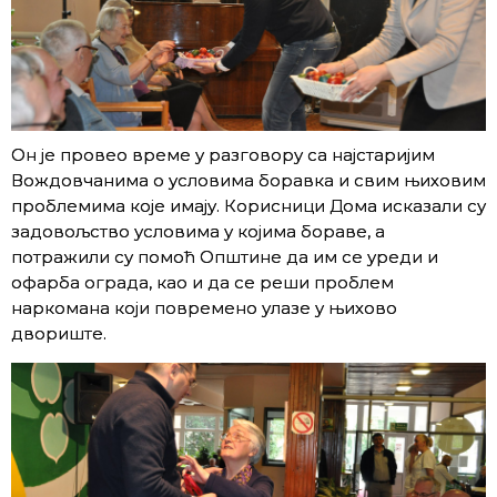
Он је провео време у разговору са најстаријим
Вождовчанима о условима боравка и свим њиховим
проблемима које имају. Корисници Дома исказали су
задовољство условима у којима бораве, а
потражили су помоћ Општине да им се уреди и
офарба ограда, као и да се реши проблем
наркомана који повремено улазе у њихово
двориште.