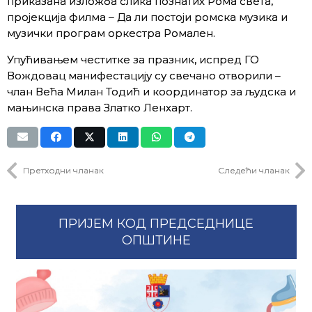
приказана изложба слика познатих Рома света,
пројекција филма – Да ли постоји ромска музика и
музички програм оркестра Ромален.
Упућивањем честитке за празник, испред ГО
Вождовац манифестацију су свечано отворили –
члан Већа Милан Тодић и координатор за људска и
мањинска права Златко Ленхарт.
Претходни чланак
Следећи чланак
ПРИЈЕМ КОД ПРЕДСЕДНИЦЕ
ОПШТИНЕ