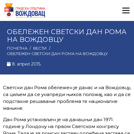
ОБЕЛЕЖЕН СВЕТСКИ ДАН РОМА
НА ВОЖДОВЦУ
ПОЧЕТНА
/
ВЕСТИ
/
ОБЕЛЕЖЕН СВЕТСКИ ДАН РОМА НА ВОЖДОВЦУ
8. април 2015.
Светски дан Рома обележен је данас и на Вождовцу,
са циљем да се унапреди њихов положај, као и да се
подстакне решавање проблема те националне
мањине.
Дан Рома установљен је на данашњи дан 1971.
године у Лондону на првом Светском конгресу
Рома. Тада је за ромску заставу одређена застава са