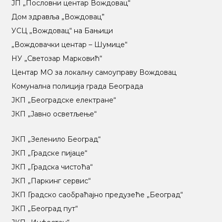
ЈП „Пословни центар Вождовац“
Дом здравља „Вождовац”
УСЦ „Вождовац“ на Бањици
„Вождовачки центар – Шумице“
НУ „Светозар Марковић“
Центар МO за локалну самоуправу Вождовац
Комунална полиција града Београда
ЈКП „Београдске електране“
ЈКП „Јавно осветљење“
ЈКП „Зеленило Београд“
ЈКП „Градске пијаце“
ЈКП „Градска чистоћа“
ЈКП „Паркинг сервис“
ЈКП Градско саобраћајно предузеће „Београд“
ЈКП „Београд пут“