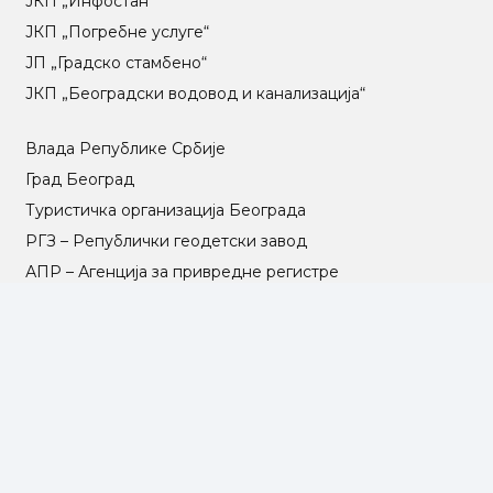
ЈКП „Инфостан“
ЈКП „Погребне услуге“
ЈП „Градско стамбено“
ЈКП „Београдски водовод и канализација“
Влада Републике Србије
Град Београд
Туристичка организација Београда
РГЗ – Републички геодетски завод
АПР – Агенција за привредне регистре