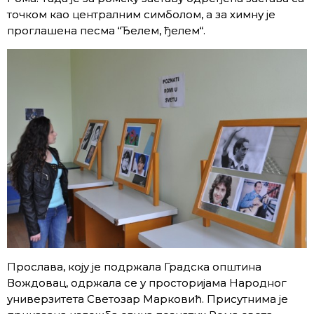
точком као централним симболом, а за химну је
проглашена песма “Ђелем, ђелем“.
Прослава, коју је подржала Градска општина
Вождовац, одржала се у просторијама Народног
универзитета Светозар Марковић. Присутнима је