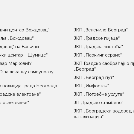
вни центар Вождовац“
ЈКП „Зеленило Београд“
вља „Вождовац”
ЈКП „Градске пијаце“
довац“ на Бањици
ЈКП „Градска чистоћа“
чки центар – Шумице“
ЈКП „Паркинг сервис“
озар Марковић“
ЈКП Градско саобраћајно 
„Београд“
 за локалну самоуправу
ц
ЈКП „Београд пут“
 полиција града Београда
ЈКП „Инфостан“
радске електране“
ЈКП „Погребне услуге“
о осветљење“
ЈП „Градско стамбено“
ЈКП „Београдски водовод 
канализација“