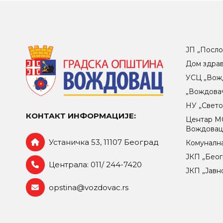
ЈП „Посло
Дом здра
УСЦ „Вож
„Вождова
НУ „Свет
КОНТАКТ ИНФОРМАЦИЈЕ:
Центар МO
Вождова
Устаничка 53, 11107 Београд
Комунална
ЈКП „Беог
Централа: 011/ 244-7420
ЈКП „Јавн
opstina@vozdovac.rs