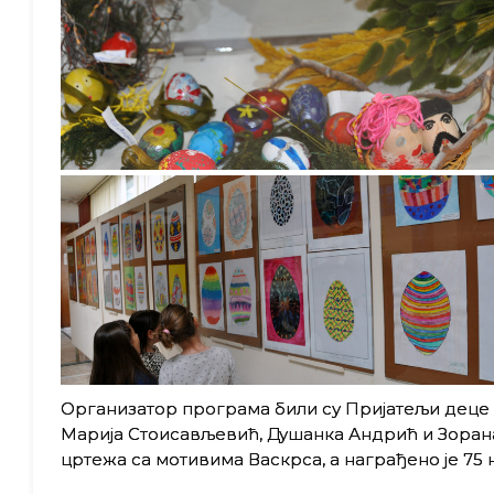
Организатор програма били су Пријатељи деце
Марија Стоисављевић, Душанка Андрић и Зорана 
цртежа са мотивима Васкрса, а награђено је 75 