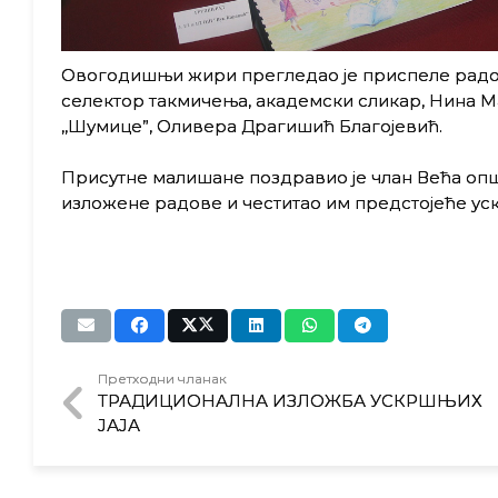
Овогодишњи жири прегледао је приспеле радове
селектор такмичења, академски сликар, Нина М
,,Шумице”, Оливера Драгишић Благојевић.
Присутне малишане поздравио је члан Већа опш
изложене радове и честитао им предстојеће у
Претходни чланак
ТРАДИЦИОНАЛНА ИЗЛОЖБА УСКРШЊИХ
ЈАЈА