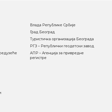
Влада Републике Србије
Град Београд
Туристичка организација Београда
РГЗ – Републички геодетски завод
предузеће
АПР – Агенција за привредне
регистре
и