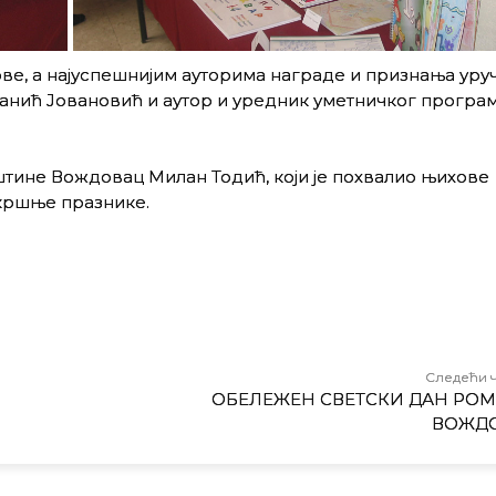
, а најуспешнијим ауторима награде и признања уруч
анић Јовановић и аутор и уредник уметничког програ
тине Вождовац Милан Тодић, који је похвалио њихове
скршње празнике.
Следећи 
ОБЕЛЕЖЕН СВЕТСКИ ДАН РОМ
ВОЖД