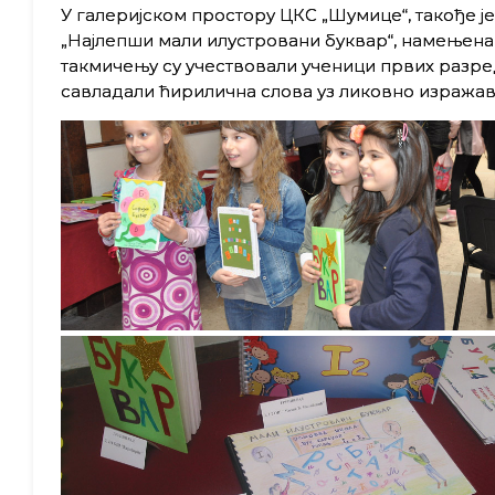
У галеријском простору ЦКС „Шумице“, такође 
„Најлепши мали илустровани буквар“, намењен
такмичењу су учествовали ученици првих разред
савладали ћирилична слова уз ликовно изража