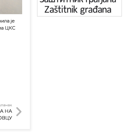
ила је
ма ЦКС
чланак
А НА
ОВЦУ