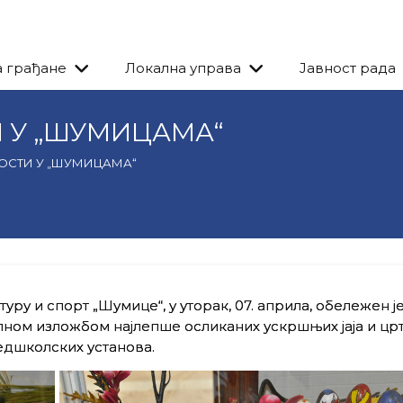
а грађане
Локална управа
Јавност рада
 У „ШУМИЦАМА“
ОСТИ У „ШУМИЦАМА“
ру и спорт „Шумице“, у уторак, 07. априла, обележен је
ном изложбом најлепше осликаних ускршњих јаја и цр
едшколских установа.