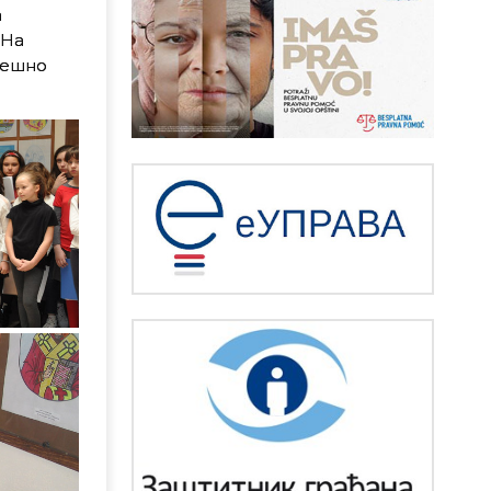
а
 На
пешно