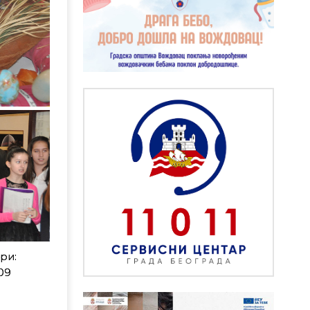
ри:
09