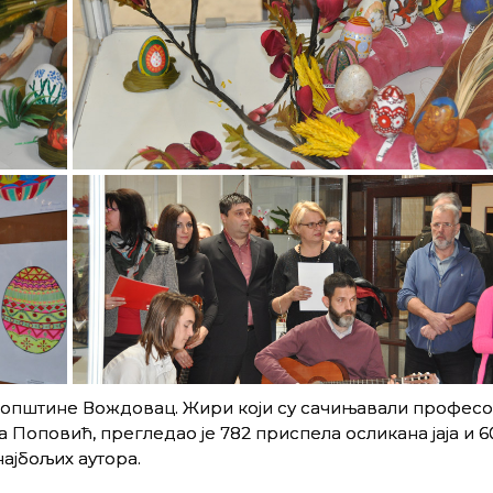
 општине Вождовац. Жири који су сачињавали професо
Поповић, прегледаo je 782 приспела осликана јаја и 6
најбољих аутора.