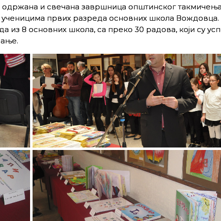
је одржана и свечана завршница општинског такмичењ
а ученицима првих разреда основних школа Вождовца.
а из 8 основних школа, са преко 30 радова, који су ус
вање.