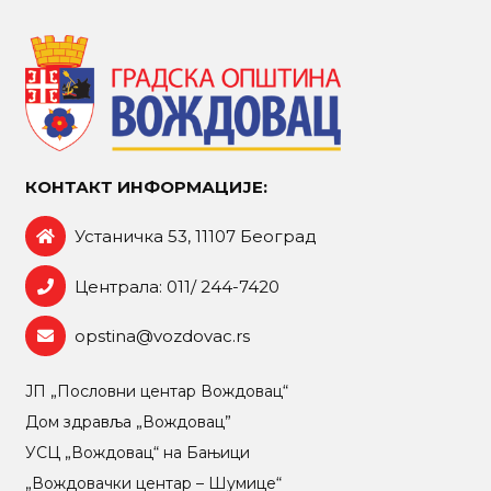
КОНТАКТ ИНФОРМАЦИЈЕ:
Устаничка 53, 11107 Београд
Централа: 011/ 244-7420
opstina@vozdovac.rs
ЈП „Пословни центар Вождовац“
Дом здравља „Вождовац”
УСЦ „Вождовац“ на Бањици
„Вождовачки центар – Шумице“