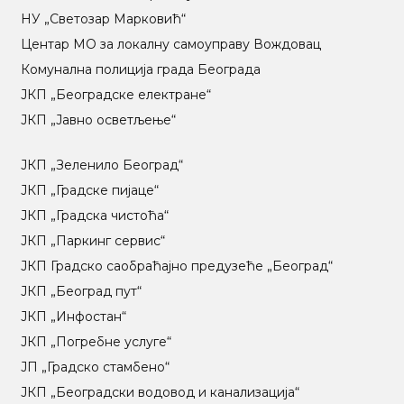
НУ „Светозар Марковић“
Центар МO за локалну самоуправу Вождовац
Комунална полиција града Београда
ЈКП „Београдске електране“
ЈКП „Јавно осветљење“
ЈКП „Зеленило Београд“
ЈКП „Градске пијаце“
ЈКП „Градска чистоћа“
ЈКП „Паркинг сервис“
ЈКП Градско саобраћајно предузеће „Београд“
ЈКП „Београд пут“
ЈКП „Инфостан“
ЈКП „Погребне услуге“
ЈП „Градско стамбено“
ЈКП „Београдски водовод и канализација“