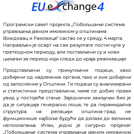
Програмски савет пројекта „Побољшање система
управљања јавном имовином у општинама
Вождовац и Раковица“ састао се у среду, 4.марта.
Направљен је осврт на све резултате постигнуте у
претходном периоду, али постављени су и нови
циљеви за период који следи до краја реализације.
Представљени су прикупљени подаци, како
добијени од надлежних органа, тако и они добијени
од запослених у Општини. Ти подаци су анализирани
и статистички представљени, чиме се добио прави
увид у постојеће стање. Заједнички закључак био је
да је ситуација генерално лоша, те да пирамидална
структура на релацији општина-град не
функционише најбоље будући да долази до великих
непоклапања. Ипак, једно је сигурно: пројекат
„Побољшање система управљања јавном имовином