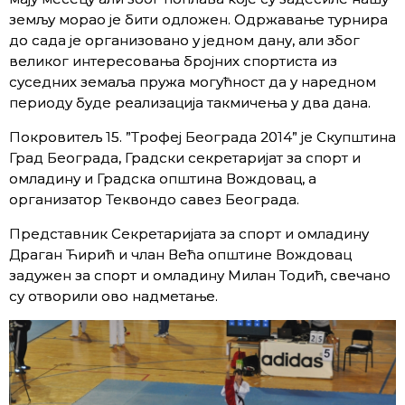
земљу морао је бити одложен. Одржавање турнира
до сада је организовано у једном дану, али због
великог интересовања бројних спортиста из
суседних земаља пружа могућност да у наредном
периоду буде реализација такмичења у два дана.
Покровитељ 15. ”Трофеј Београда 2014” је Скупштина
Град Београда, Градски секретаријат за спорт и
омладину и Градска општина Вождовац, а
организатор Теквондо савез Београда.
Представник Секретаријата за спорт и омладину
Драган Ћирић и члан Већа општине Вождовац
задужен за спорт и омладину Милан Тодић, свечано
су отворили ово надметање.