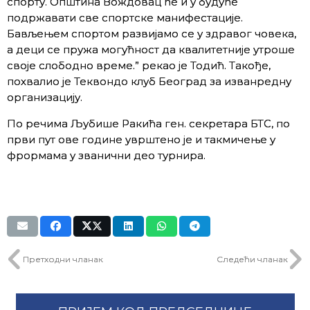
спорту. Општина Вождовац ће и у будуће
подржавати све спортске манифестације.
Бављењем спортом развијамо се у здравог човека,
а деци се пружа могућност да квалитетније утроше
своје слободно време.” рекао је Тодић. Такође,
похвалио је Теквондо клуб Београд за изванредну
организацију.
По речима Љубише Ракића ген. секретара БТС, по
први пут ове године уврштено је и такмичење у
фрормама у званични део турнира.
Претходни чланак
Следећи чланак