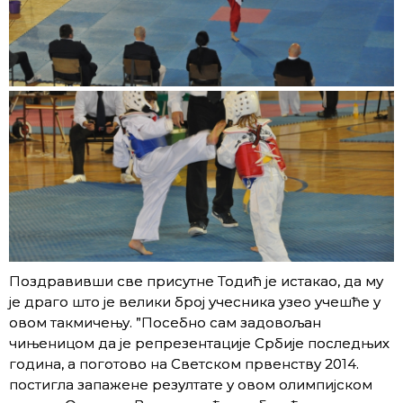
Поздравивши све присутне Тодић је истакао, да му
је драго што је велики број учесника узео учешће у
овом такмичењу. ”Посебно сам задовољан
чињеницом да је репрезентације Србије последњих
година, а поготовo на Светском првенству 2014.
постигла запажене резултате у овом олимпијском