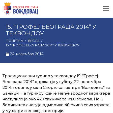
15. “ТРОФЕЈ БЕОГРАДА 2014“ У
ТЕКВОНДОУ
ПОЧЕТНА
/
ВЕСТИ
/
15. “ТРОФЕЈ БЕОГРАДА 2014“ У ТЕКВОНДОУ
24. новембар 2014.
Традиционални турнир у теквондоу 15. ”Трофеј
Београда 2014” одржан је у суботу, 22. новембра
2014. године, у хали Спортског центра “Вождовац” на
Бањици. На турниру који је међународног карактера
наступило је око 420 такмичара из 8 земаља. На 5
борилишта снагу је одмерило 48 екипа свих узраста
у мушкој и женској категорији.