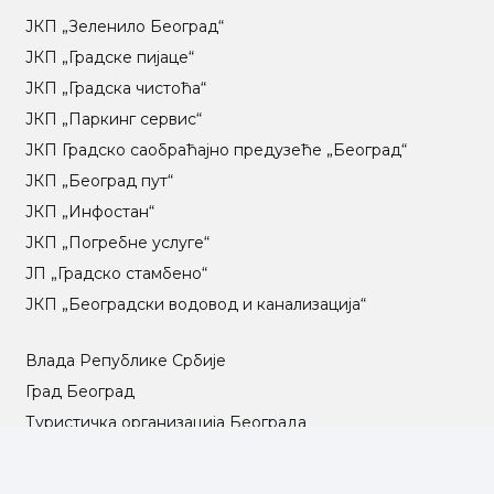
ЈКП „Зеленило Београд“
ЈКП „Градске пијаце“
ЈКП „Градска чистоћа“
ЈКП „Паркинг сервис“
ЈКП Градско саобраћајно предузеће „Београд“
ЈКП „Београд пут“
ЈКП „Инфостан“
ЈКП „Погребне услуге“
ЈП „Градско стамбено“
ЈКП „Београдски водовод и канализација“
Влада Републике Србије
Град Београд
Туристичка организација Београда
РГЗ – Републички геодетски завод
АПР – Агенција за привредне регистре