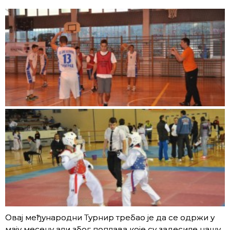
Овај међународни Турнир требао је да се одржи у
мају месецу али због поплава које су задесиле нашу