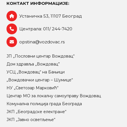
КОНТАКТ ИНФОРМАЦИЈЕ:
Устаничка 53, 11107 Београд
Централа: 011/ 244-7420
opstina@vozdovac.rs
ЈП „Пословни центар Вождовац“
Дом здравља „Вождовац”
УСЦ „Вождовац“ на Бањици
„Вождовачки центар – Шумице“
НУ „Светозар Марковић“
Центар МO за локалну самоуправу Вождовац
Комунална полиција града Београда
ЈКП „Београдске електране“
ЈКП „Јавно осветљење“