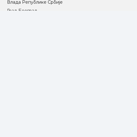
Влада Републике Србије
Град Београд
Туристичка организација Београда
РГЗ – Републички геодетски завод
АПР – Агенција за привредне регистре