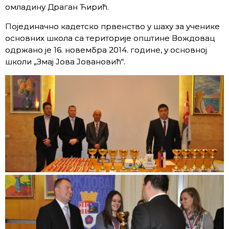
омладину Драган Ћирић.
Појединачно кадетско првенство у шаху за ученике
основних школа са територије општине Вождовац
одржано је 16. новембра 2014. године, у основној
школи „Змај Јова Јовановић“.