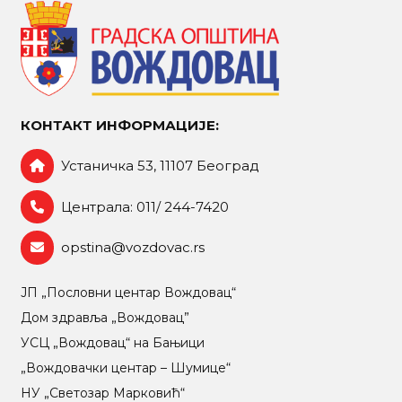
КОНТАКТ ИНФОРМАЦИЈЕ:
Устаничка 53, 11107 Београд
Централа: 011/ 244-7420
opstina@vozdovac.rs
ЈП „Пословни центар Вождовац“
Дом здравља „Вождовац”
УСЦ „Вождовац“ на Бањици
„Вождовачки центар – Шумице“
НУ „Светозар Марковић“