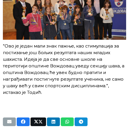
”Ово је један мали знак пажње, као стимулација за
постизање још бољих резултата наших младих
шахиста. Идеја је да све основне школе на
теритотији општине Вождовац уведу секцију шаха, а
општина Вождовац ће увек будно пратити и
награђивати постигнуте резултате ученика, не само
у шаху већ у свим спортским дисциплинама.”,
истакао је Тодић.