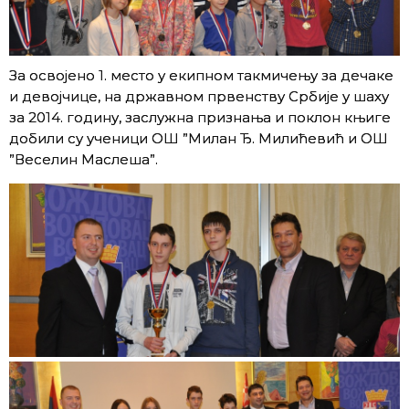
За освојено 1. место у екипном такмичењу за дечаке
и девојчице, на државном првенству Србије у шаху
за 2014. годину, заслужна признања и поклон књиге
добили су ученици ОШ ”Милан Ђ. Милићевић и ОШ
”Веселин Маслеша”.