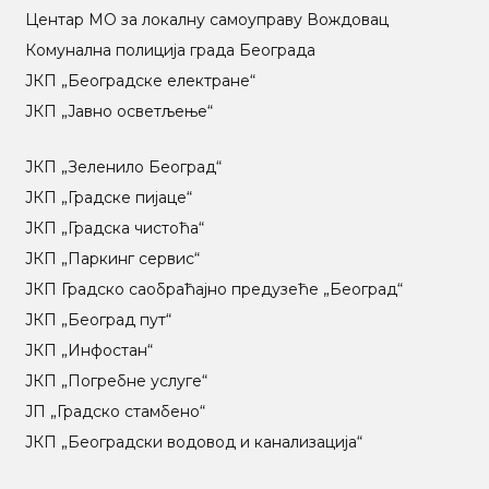
Центар МO за локалну самоуправу Вождовац
Комунална полиција града Београда
ЈКП „Београдске електране“
ЈКП „Јавно осветљење“
ЈКП „Зеленило Београд“
ЈКП „Градске пијаце“
ЈКП „Градска чистоћа“
ЈКП „Паркинг сервис“
ЈКП Градско саобраћајно предузеће „Београд“
ЈКП „Београд пут“
ЈКП „Инфостан“
ЈКП „Погребне услуге“
ЈП „Градско стамбено“
ЈКП „Београдски водовод и канализација“