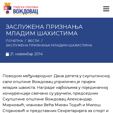
ЗАСЛУЖЕНА ПРИЗНАЊА
МЛАДИМ ШАХИСТИМА
ПОЧЕТНА
/
ВЕСТИ
/
ЗАСЛУЖЕНА ПРИЗНАЊА МЛАДИМ ШАХИСТИМА
21. новембар 2014.
Поводом међународног Дана детета у скупштинској
сали општине Вождовац уприличен је пријем
младих шахиста. Награде најбољима у појединачној
конкуренцији свечано су уручили, председник
Скупштине општине Вождовац Александар
Мирковић, чланoви Већа Милан Тодић и Милош
Стојановић и представник Секретаријата за спорт и