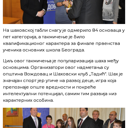
На шаховској табли снагу је одмерило 84 основаца у
пет категорија, а такмичење је било
квалификационог карактера за финале првенства
ученика основних школа Београда.
Циљ овог такмичења је популаризација шаха међу
основцима. Организатори овог надметања су
општина Вождовац и Шаховски клуб „Тадић“. Шах је
значајан спорт јер утиче на развој деце, игра која
препознаје опште вредности и покреће
интелектуални потенцијал, самим тим развија низ
карактерних особина.