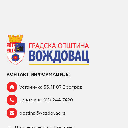
КОНТАКТ ИНФОРМАЦИЈЕ:
Устаничка 53, 11107 Београд
Централа: 011/ 244-7420
opstina@vozdovac.rs
ЈП „Пословни центар Вождовац“