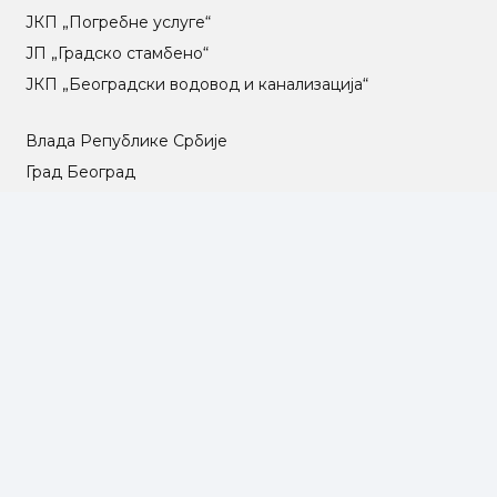
ЈКП „Погребне услуге“
ЈП „Градско стамбено“
ЈКП „Београдски водовод и канализација“
Влада Републике Србије
Град Београд
Туристичка организација Београда
РГЗ – Републички геодетски завод
АПР – Агенција за привредне регистре