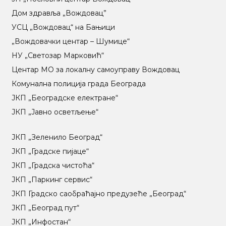
Дом здравља „Вождовац”
УСЦ „Вождовац“ на Бањици
„Вождовачки центар – Шумице“
НУ „Светозар Марковић“
Центар МO за локалну самоуправу Вождовац
Комунална полиција града Београда
ЈКП „Београдске електране“
ЈКП „Јавно осветљење“
ЈКП „Зеленило Београд“
ЈКП „Градске пијаце“
ЈКП „Градска чистоћа“
ЈКП „Паркинг сервис“
ЈКП Градско саобраћајно предузеће „Београд“
ЈКП „Београд пут“
ЈКП „Инфостан“