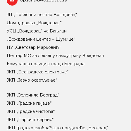
ЈП „Пословни центар Вождовац“
Дом здравља „Вождовац”
УСЦ „Вождовац“ на Бањици
„Вождовачки центар – Шумице“
НУ „Светозар Марковић“
Центар МO за локалну самоуправу Вождовац
Комунална полиција града Београда
ЈКП „Београдске електране“
ЈКП „Јавно осветљење“
ЈКП „Зеленило Београд“
ЈКП „Градске пијаце“
ЈКП „Градска чистоћа“
ЈКП „Паркинг сервис“
ЈКП Градско саобраћајно предузеће „Београд“