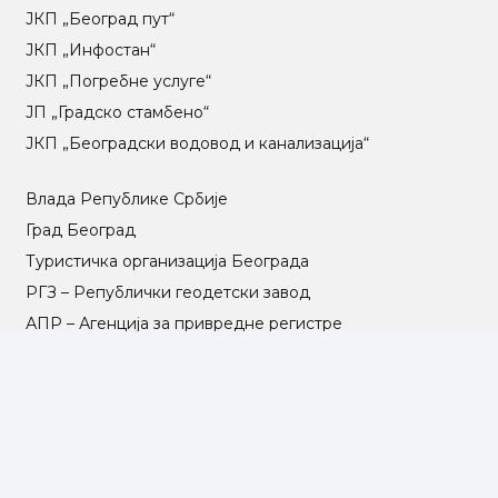
ЈКП „Београд пут“
ЈКП „Инфостан“
ЈКП „Погребне услуге“
ЈП „Градско стамбено“
ЈКП „Београдски водовод и канализација“
Влада Републике Србије
Град Београд
Туристичка организација Београда
РГЗ – Републички геодетски завод
АПР – Агенција за привредне регистре