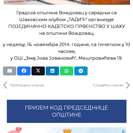
Градска општина Вождовац у сарадњи са
Шаховским клубом „ТАДИЋ“ организује
ПОЈЕДИНАЧНО КАДЕТСКО ПРВЕНСТВО У ШАХУ
на општини Вождовац,
у недељу, 16. новембра 2014. године, са почетком у 10
часова,
у ОШ „Змај Јова Јовановић“, Мештровићева 19.
Претходни чланак
Следећи чланак
ПРИЈЕМ КОД ПРЕДСЕДНИЦЕ
ОПШТИНЕ