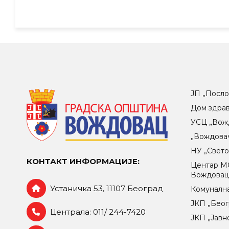
ЈП „Посло
Дом здра
УСЦ „Вож
„Вождова
НУ „Свет
КОНТАКТ ИНФОРМАЦИЈЕ:
Центар МO
Вождова
Устаничка 53, 11107 Београд
Комунална
ЈКП „Беог
Централа: 011/ 244-7420
ЈКП „Јавн