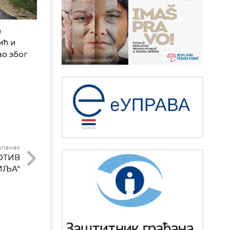
а
ић и
во због
чланак
ОТИВ
ИЉА“