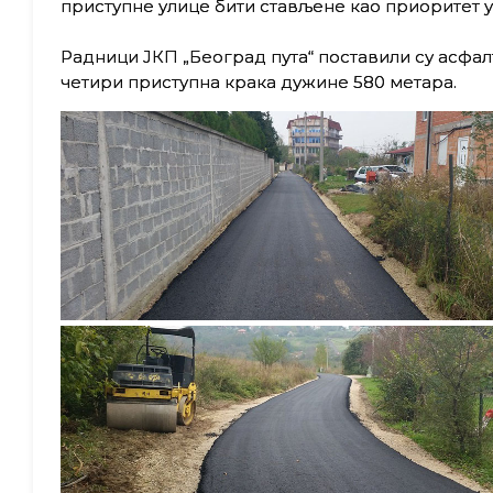
приступне улице бити стављене као приоритет 
Радници ЈКП „Београд пута“ поставили су асфалт
четири приступна крака дужине 580 метара.