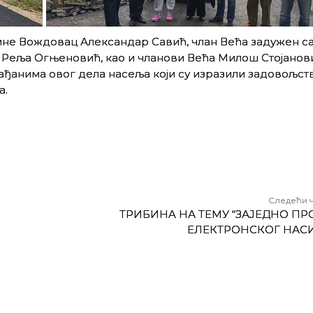
не Вождовац Александар Савић, члан Већа задужен с
з Реља Огњеновић, као и чланови Већа Милош Стојанов
ађанима овог дела насеља који су изразили задовољст
а.
Следећи 
ТРИБИНA НА ТЕМУ “ЗАЈЕДНО ПР
ЕЛЕКТРОНСКОГ НАС