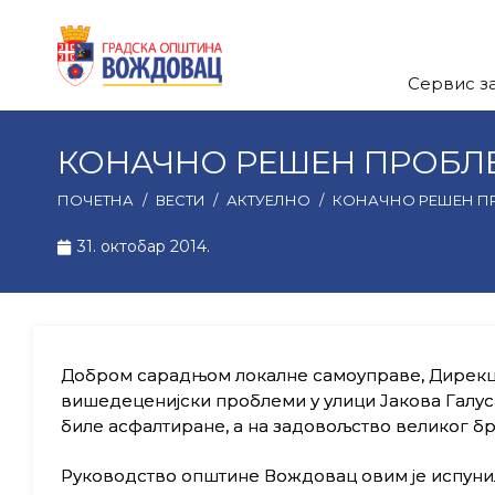
Сервис з
КОНАЧНО РЕШЕН ПРОБЛЕ
ПОЧЕТНА
/
ВЕСТИ
/
АКТУЕЛНО
/
КОНАЧНО РЕШЕН ПР
31. октобар 2014.
Добром сарадњом локалне самоуправе, Дирекциј
вишедеценијски проблеми у улици Јакова Галуса
биле асфалтиране, а на задовољство великог бр
Руководство општине Вождовац овим је испунил