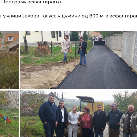
у Програму асфалтирања.
 у улици Јакова Галуса у дужини од 800 м, а асфалтиран