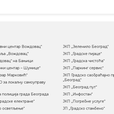
вни центар Вождовац“
ЈКП „Зеленило Београд“
вља „Вождовац”
ЈКП „Градске пијаце“
довац“ на Бањици
ЈКП „Градска чистоћа“
чки центар – Шумице“
ЈКП „Паркинг сервис“
озар Марковић“
ЈКП Градско саобраћајно 
„Београд“
 за локалну самоуправу
ц
ЈКП „Београд пут“
 полиција града Београда
ЈКП „Инфостан“
радске електране“
ЈКП „Погребне услуге“
о осветљење“
ЈП „Градско стамбено“