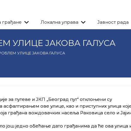
а грађане
Локална управа
Јавност рада
М УЛИЦЕ ЈАКОВА ГАЛУСА
ОБЛЕМ УЛИЦЕ ЈАКОВА ГАЛУСА
е за путеве и ЈКП „Београд пут“ отклоњени су
 асфалтирањем ове улице, као и приступних улица кој
оја грађана вождовачких насеља Раковица село и Јаји
о још једно обећање дато грађанима да ће ова улица 