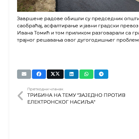
Завршене радове обишли су председник општи
саобраћај, асфалтирање и јавни градски прево
Ивана Томић и том приликом разговарали са гр
трајног решавања овог дугогодишњег проблем
Претходни чланак
ТРИБИНA НА ТЕМУ “ЗАЈЕДНО ПРОТИВ
ЕЛЕКТРОНСКОГ НАСИЉА“