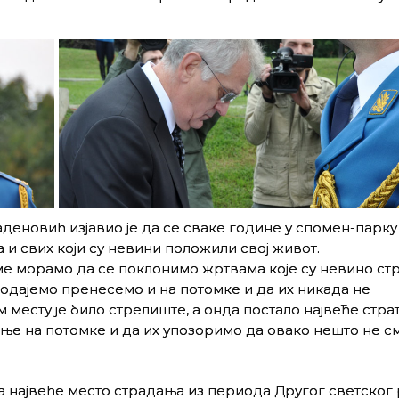
еновић изјавио је да се сваке године у спомен-парку
и свих који су невини положили свој живот.
оме морамо да се поклонимо жртвама које су невино стр
 одајемо пренесемо и на потомке и да их никада не
 месту је било стрелиште, а онда постало највеће стра
е на потомке и да их упозоримо да овако нешто не см
 највеће место страдања из периода Другог светског 