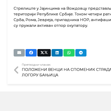
Стрелиште у Јајинцима на Вождовцу представља
територији Републике Србије. Током четири ратн
Срба, Рома, Јевреја, припадника НОР, антифашис
су пружали активан отпор окупатору.
Претходни чланак
ПОЛОЖЕНИ ВЕНЦИ НА СПОМЕНИК СТРАД
ЛОГОРУ БАЊИЦА