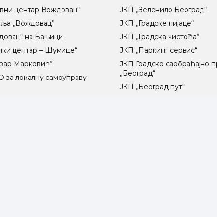
вни центар Вождовац“
ЈКП „Зеленило Београд“
вља „Вождовац”
ЈКП „Градске пијаце“
довац“ на Бањици
ЈКП „Градска чистоћа“
чки центар – Шумице“
ЈКП „Паркинг сервис“
озар Марковић“
ЈКП Градско саобраћајно 
„Београд“
 за локалну самоуправу
ц
ЈКП „Београд пут“
 полиција града Београда
ЈКП „Инфостан“
радске електране“
ЈКП „Погребне услуге“
о осветљење“
ЈП „Градско стамбено“
ЈКП „Београдски водовод 
канализација“