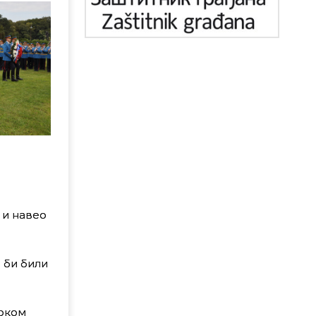
 и навео
 би били
током