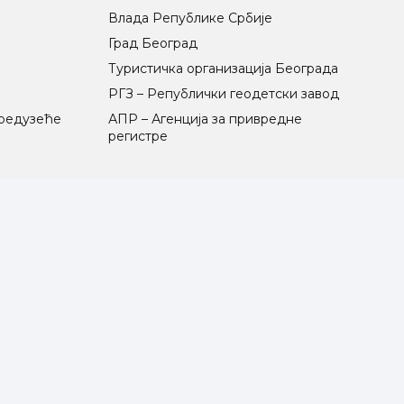
Влада Републике Србије
Град Београд
Туристичка организација Београда
РГЗ – Републички геодетски завод
предузеће
АПР – Агенција за привредне
регистре
и