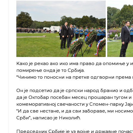
Kако jе рекао ако ико има право да опомиње у и
помирење онда jе то Србиjа.
“Чинимо то поносни на претке одгворни према 
Oн jе подсетио да jе српски народ бранио и од
да jе Oктобар посебан месец прошаран тугом и 
комеморативноj свечаности у Спомен-парку Jаjи
“И да све нестане, и да сви забораве, ми носим
Срби”, написао jе Николић.
Председник Србиjе jе уз воjне и државне почас