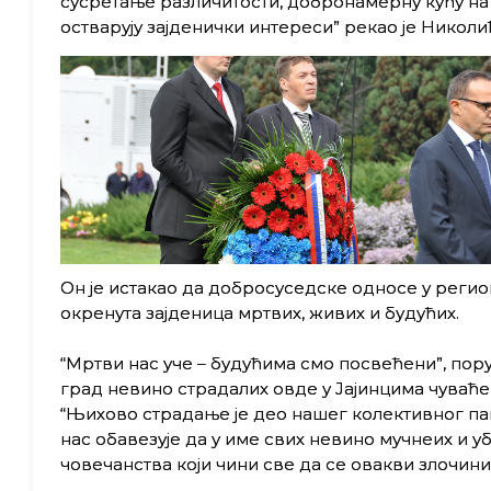
сусретање различитости, добронамерну кућу на п
остваруjу заjденички интереси” рекао jе Николић
Oн jе истакао да добросуседске односе у регион
окренута заjденица мртвих, живих и будућих.
“Mртви нас уче – будућима смо посвећени”, по
град невино страдалих овде у Jаjинцима чуваће
“Њихово страдање jе део нашег колективног па
нас обавезуjе да у име свих невино мучнеих и уб
човечанства коjи чини све да се овакви злочини 