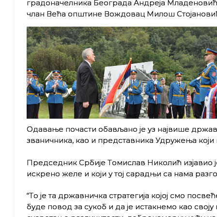
градоначелника Београда Андреја Младеновић
члан Већа oпштине Вождовац Милош Стојановић,
Одавање почасти обављано је уз највише државн
званичника, као и представника Удружења који 
Председник Србиjе Tомислав Николић изjавио jе
искрено желе и коjи у тоj сарадњи са нама разго
“Tо jе та државничка стратегиjа коjоj смо посв
буде повод за сукоб и да jе истакнемо као своj