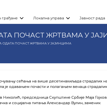
а грађане
Локална управа
Јавност рада
ТА ПОЧАСТ ЖРТВАМА У ЈА
 ОДАТА ПОЧАСТ ЖРТВАМА У ЈАЈИНЦИМА
очувању сећања на више десетинахиљада страдалих н
чела је одавањем почасти и полагањем венаца страдалим
 Николић, председница Скупштине Србије Маја Гојкови
ачка и социјална питања Александар Вулин, заменик