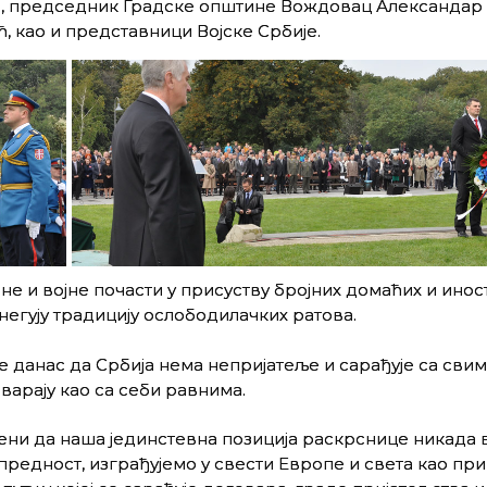
, председник Градске општине Вождовац Александар 
 као и представници Војске Србије.
е и војне почасти у присуству бројних домаћих и инос
негују традицију ослободилачких ратова.
 данас да Србиjа нема неприjатеље и сарађуjе са свима
вараjу као са себи равнима.
ећени да наша jединстевна позициjа раскрснице никада
у предност, изграђуjемо у свести Eвропе и света као п