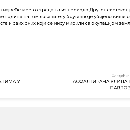
 највеће место страдања из периода Другог светског 
е године на том локалитету брутално је убијено више о
та и свих оних који се нису мирили са окупацијом земљ
Следећи 
АЛИМА У
АСФАЛТИРАНА УЛИЦА 
ПАВЛО