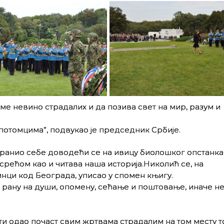
ме невино страдалих и да позива свет на мир, разум и
потомцима”, подвукао jе председник Србиjе.
бранио себе доводећи се на ивицу биолошког опстанка
срећом као и читава наша историjа.Николић се, на
нци код Београда, уписао у спомен књигу.
о рану на души, опомену, сећање и поштовање, иначе не
ти одао почаст свим жртвама страдалим на том месту 