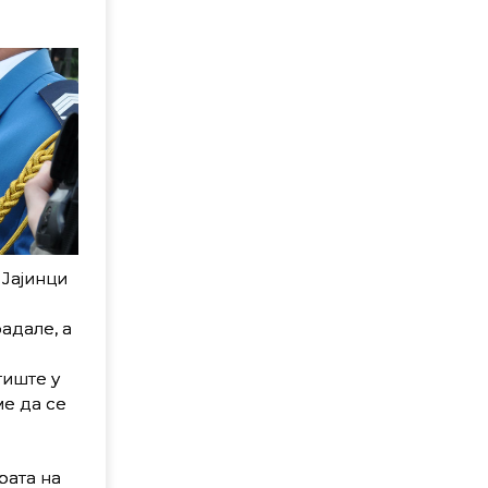
 Јајинци
адале, а
тиште у
е да се
рата на