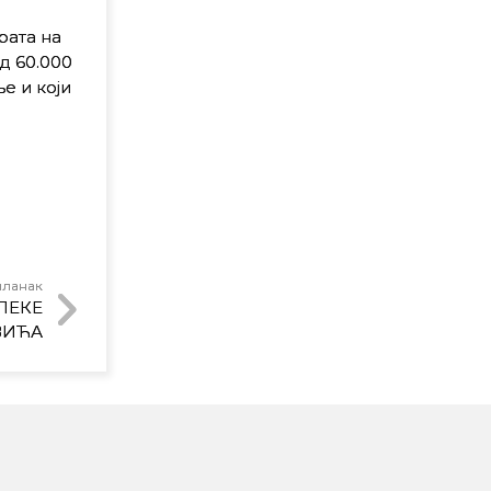
рата на
д 60.000
е и који
чланак
ПЕКЕ
ВИЋА