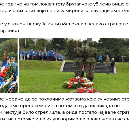
е године на том локалитету брутално је убијено више о
та и свих оних који се нису мирили са окупацијом земљ
не у спомен-парку Јајинци обележава велико страдање
ој живот.
оме морамо да се поклонимо жртвама које су невино стр
 одајемо пренесемо и на потомке и да их никада не
 месту је било стрелиште, а онда постало највеће стра
е на потомке и да их упозоримо да овако нешто не см