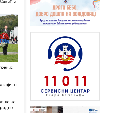
Савић и
траних
 коjи то
 више не
риродно