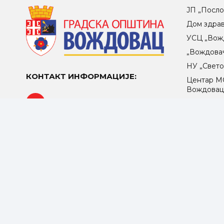
ЈП „Посло
Дом здра
УСЦ „Вож
„Вождова
НУ „Свет
КОНТАКТ ИНФОРМАЦИЈЕ:
Центар МO
Вождова
Устаничка 53, 11107 Београд
Комунална
ЈКП „Беог
Централа: 011/ 244-7420
ЈКП „Јавн
opstina@vozdovac.rs