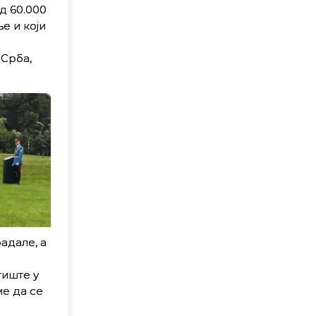
д 60.000
е и који
 Срба,
адале, а
тиште у
е да се