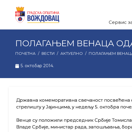
Сервис з
ПОЛАГАЊЕМ ВЕНАЦА ОДА
ПОЧЕТНА
/
ВЕСТИ
/
АКТУЕЛНО
/
ПОЛАГАЊЕМ ВЕНАЦА
5. октобар 2014.
Државна комеморативна свечаност посвећена 
стрелишту у Јајинцима, у недељу 5. октобра по
Венце су положили председник Србије Томислав
Владе Србије, министар рада, запошљавња, бор