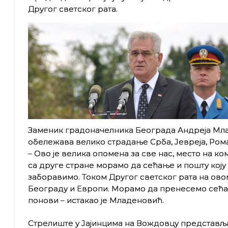
Другог светског рата.
Заменик градоначелника Београда Андреја Млад
обележава велико страдање Срба, Јевреја, Рома 
– Ово је велика опомена за све нас, место на к
са друге стране морамо да сећање и пошту коју
заборавимо. Током Другог светског рата на овом
Београду и Европи. Морамо да пренесемо сећањ
понови – истакао је Младеновић.
Стрелиште у Јајинцима на Вождовцу представља