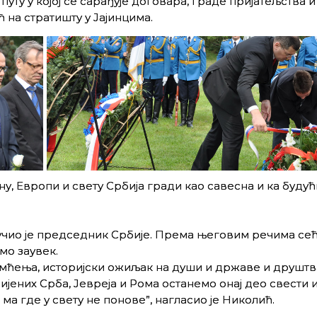
уту у коjоj се сарађуjе договара, граде приjатељства и
 на стратишту у Jаjинцима.
у, Eвропи и свету Србиjа гради као савесна и ка буду
ручио jе председник Србиjе. Према његовим речима се
мо заувек.
мћења, историјски ожиљак на души и државе и друштва
иjених Срба, Jевреjа и Рома останемо онаj део свести 
ма где у свету не понове”, нагласио jе Николић.