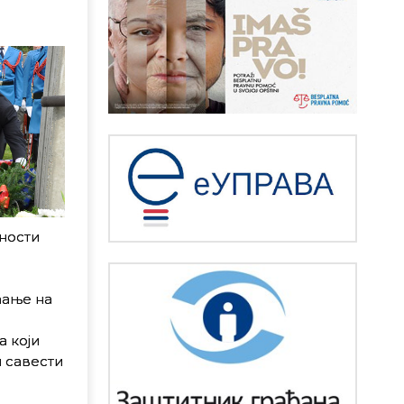
ћности
ћање на
 коjи
и савести