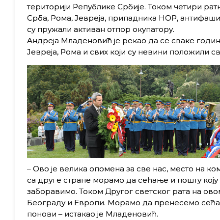
територији Републике Србије. Током четири ратн
Срба, Рома, Јевреја, припадника НОР, антифашис
су пружали активан отпор окупатору.
Андреја Младеновић је рекао да се сваке годи
Јевреја, Рома и свих који су невини положили св
– Ово је велика опомена за све нас, место на к
са друге стране морамо да сећање и пошту коју
заборавимо. Током Другог светског рата на овом
Београду и Европи. Морамо да пренесемо сећањ
понови – истакао је Младеновић.