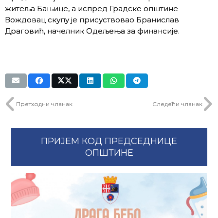
житеља Бањице, а испред Градске општине
Вождовац скупу је присуствовао Бранислав
Драговић, начелник Одељења за финансије.
Претходни чланак
Следећи чланак
ПРИЈЕМ КОД ПРЕДСЕДНИЦЕ
ОПШТИНЕ