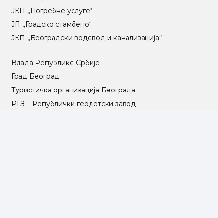
ЈКП „Погребне услуге“
ЈП „Градско стамбено“
ЈКП „Београдски водовод и канализација“
Влада Републике Србије
Град Београд
Туристичка организација Београда
РГЗ – Републички геодетски завод
АПР – Агенција за привредне регистре