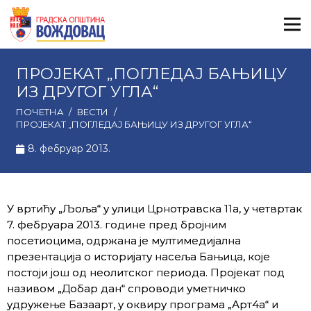
ПРОЈЕКАТ „ПОГЛЕДАЈ БАЊИЦУ
ИЗ ДРУГОГ УГЛА“
ПОЧЕТНА
/
ВЕСТИ
/
ПРОЈЕКАТ „ПОГЛЕДАЈ БАЊИЦУ ИЗ ДРУГОГ УГЛА“
8. фебруар 2013.
У вртићу „Љоља“ у улици Црнотравска 11а, у четвртак
7. фебруара 2013. године пред бројним
посетиоцима, одржана је мултимедијална
презентација о историјату насеља Бањица, које
постоји још од неолитског периода. Пројекат под
називом „Добар дан“ спроводи уметничко
удружење Базаарт, у оквиру програма „Арт4а“ и