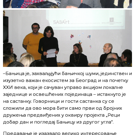
–Бањица је, захваљујући бањичкој шуми, јединствен и
изузетно важан екосистем за Београд и на почетку
XXИ века, који је сачуван управо акцијом локалне
заједнице и освешћених појединаца – истакнуто је
на састанку. Говорници и гости састанка су се
сложили да ово мора бити само први од бројних
дружења предвиђених у оквиру пројекта „Реци
добар дан и погледај Бањицу из другог угла“.
Предавање је изазвало велико интересовање