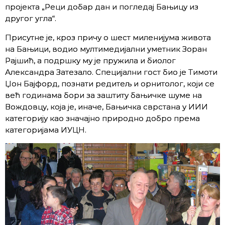
пројекта „Реци добар дан и погледај Бањицу из
другог угла“.
Присутне је, кроз причу о шест миленијума живота
на Бањици, водио мултимедијални уметник Зоран
Рајшић, а подршку му је пружила и биолог
Александра Затезало. Специјални гост био је Тимоти
Џон Бајфорд, познати редитељ и орнитолог, који се
већ годинама бори за заштиту бањичке шуме на
Вождовцу, која је, иначе, Бањичка сврстана у ИИИ
категорију као значајно природно добро према
категоријама ИУЦН.