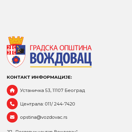
КОНТАКТ ИНФОРМАЦИЈЕ:
Устаничка 53, 11107 Београд
Централа: 011/ 244-7420
opstina@vozdovac.rs
ЈП „Пословни центар Вождовац“