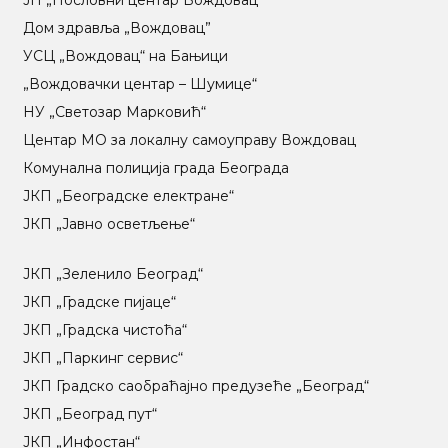
Дом здравља „Вождовац”
УСЦ „Вождовац“ на Бањици
„Вождовачки центар – Шумице“
НУ „Светозар Марковић“
Центар МO за локалну самоуправу Вождовац
Комунална полиција града Београда
ЈКП „Београдске електране“
ЈКП „Јавно осветљење“
ЈКП „Зеленило Београд“
ЈКП „Градске пијаце“
ЈКП „Градска чистоћа“
ЈКП „Паркинг сервис“
ЈКП Градско саобраћајно предузеће „Београд“
ЈКП „Београд пут“
ЈКП „Инфостан“