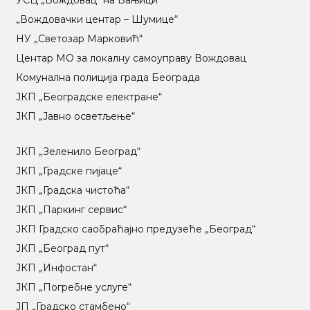
УСЦ „Вождовац“ на Бањици
„Вождовачки центар – Шумице“
НУ „Светозар Марковић“
Центар МO за локалну самоуправу Вождовац
Комунална полиција града Београда
ЈКП „Београдске електране“
ЈКП „Јавно осветљење“
ЈКП „Зеленило Београд“
ЈКП „Градске пијаце“
ЈКП „Градска чистоћа“
ЈКП „Паркинг сервис“
ЈКП Градско саобраћајно предузеће „Београд“
ЈКП „Београд пут“
ЈКП „Инфостан“
ЈКП „Погребне услуге“
ЈП „Градско стамбено“