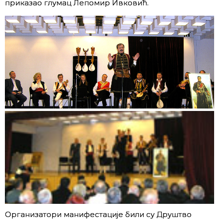
приказао глумац Лепомир Ивковић.
Организатори манифестације били су Друштво