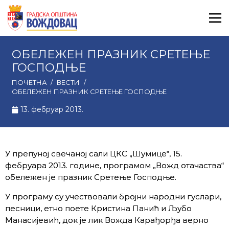
ОБЕЛЕЖЕН ПРАЗНИК СРЕТЕЊЕ
ГОСПОДЊЕ
ПОЧЕТНА
/
ВЕСТИ
/
ОБЕЛЕЖЕН ПРАЗНИК СРЕТЕЊЕ ГОСПОДЊЕ
13. фебруар 2013.
У препуној свечаној сали ЦКС „Шумице“, 15.
фебруара 2013. године, програмом „Вожд отачаства“
обележен је празник Сретење Господње.
У програму су учествовали бројни народни гуслари,
песници, етно поете Кристина Панић и Љубо
Манасијевић, док је лик Вожда Карађорђа верно