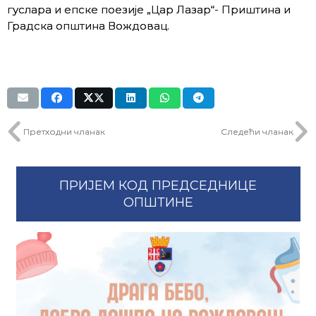
гуслара и епске поезије „Цар Лазар“- Приштина и
Градска општина Вождовац.
Претходни чланак
Следећи чланак
ПРИЈЕМ КОД ПРЕДСЕДНИЦЕ
ОПШТИНЕ