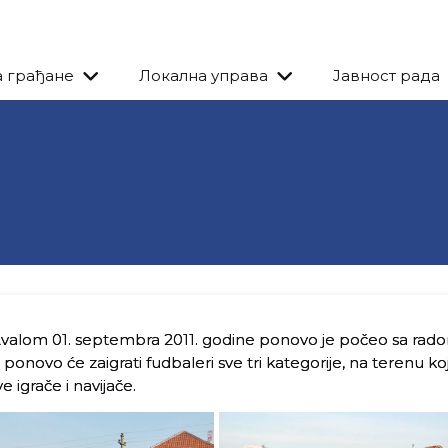
а грађане
Локална управа
Јавност рада
valom 01. septembra 2011. godine ponovo je počeo sa rad
onovo će zaigrati fudbaleri sve tri kategorije, na terenu koj
igrače i navijače.