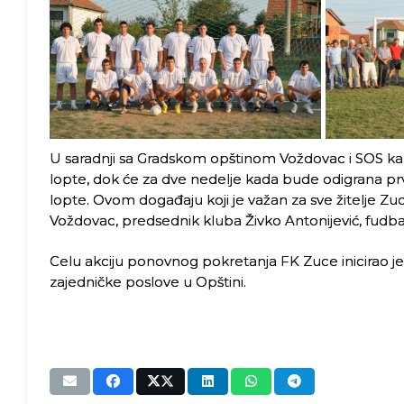
U saradnji sa Gradskom opštinom Voždovac i SOS ka
lopte, dok će za dve nedelje kada bude odigrana 
lopte. Ovom događaju koji je važan za sve žitelje Zuc
Voždovac, predsednik kluba Živko Antonijević, fudbale
Celu akciju ponovnog pokretanja FK Zuce inicirao je 
zajedničke poslove u Opštini.