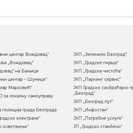
вни центар Вождовац“
ЈКП „Зеленило Београд“
вља „Вождовац”
ЈКП „Градске пијаце“
довац“ на Бањици
ЈКП „Градска чистоћа“
чки центар – Шумице“
ЈКП „Паркинг сервис“
озар Марковић“
ЈКП Градско саобраћајно 
„Београд“
 за локалну самоуправу
ц
ЈКП „Београд пут“
 полиција града Београда
ЈКП „Инфостан“
радске електране“
ЈКП „Погребне услуге“
о осветљење“
ЈП „Градско стамбено“