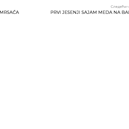
Следећи 
 MRSAĆA
PRVI JESENJI SАJАM MEDА NА BА