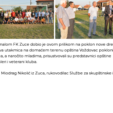
nalom FK Zuce dobio je ovom prilikom na poklon nove dre
prva utakmica na domaćem terenu opština Voždovac pokloni
a, a naročito mladima, prisustvovali su predstavnici opštine
ri i veterani kluba.
Miodrag Nikolić iz Zuca, rukovodilac Službe za skupštinske 