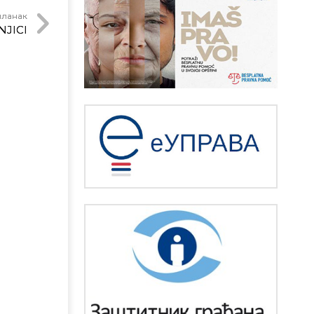
чланак
NJICI