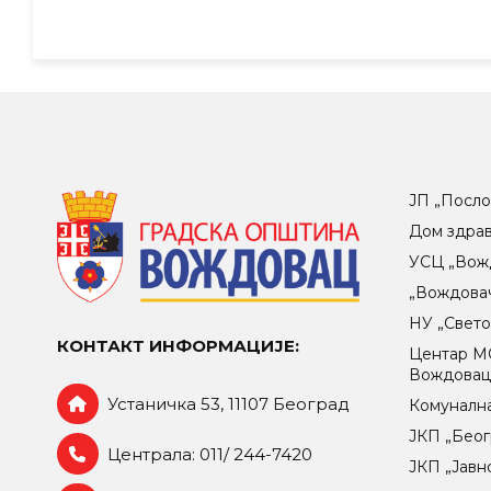
ЈП „Посло
Дом здра
УСЦ „Вож
„Вождова
НУ „Свет
КОНТАКТ ИНФОРМАЦИЈЕ:
Центар МO
Вождова
Устаничка 53, 11107 Београд
Комунална
ЈКП „Беог
Централа: 011/ 244-7420
ЈКП „Јавн