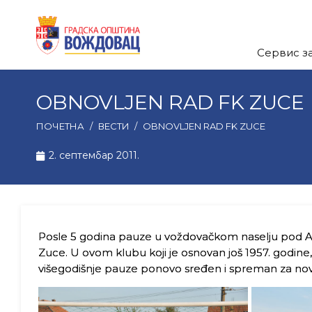
Сервис з
OBNOVLJEN RAD FK ZUCE
ПОЧЕТНА
/
ВЕСТИ
/
OBNOVLJEN RAD FK ZUCE
2. септембар 2011.
Posle 5 godina pauze u voždovačkom naselju pod A
Zuce. U ovom klubu koji je osnovan još 1957. godine, p
višegodišnje pauze ponovo sređen i spreman za nove 