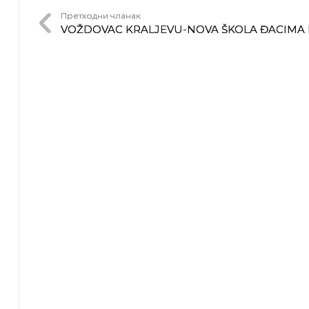
Претходни чланак
VOŽDOVAC KRALJEVU-NOVA ŠKOLA ĐACIMA