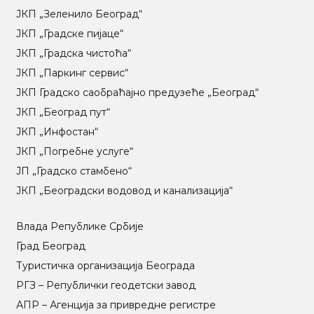
ЈКП „Зеленило Београд“
ЈКП „Градске пијаце“
ЈКП „Градска чистоћа“
ЈКП „Паркинг сервис“
ЈКП Градско саобраћајно предузеће „Београд“
ЈКП „Београд пут“
ЈКП „Инфостан“
ЈКП „Погребне услуге“
ЈП „Градско стамбено“
ЈКП „Београдски водовод и канализација“
Влада Републике Србије
Град Београд
Туристичка организација Београда
РГЗ – Републички геодетски завод
АПР – Агенција за привредне регистре