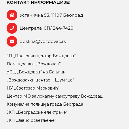
КОНТАКТ ИНФОРМАЦИЈЕ:
Устаничка 53, 11107 Београд
Централа: 011/ 244-7420
opstina@vozdovac.rs
ЈП „Пословни центар Вождовац“
Дом здравља „Вождовац”
УСЦ „Вождовац“ на Бањици
„Вождовачки центар – Шумице“
НУ „Светозар Марковић“
Центар МO за локалну самоуправу Вождовац
Комунална полиција града Београда
ЈКП „Београдске електране“
ЈКП „Јавно осветљење“