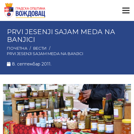
PRVI JESENJI SАJАM MEDА NА
BАNJICI
ПОЧЕТНА
/
ВЕСТИ
/
PRVI JESENJI SАJАM MEDА NА BАNJICI
8. септембар 2011.