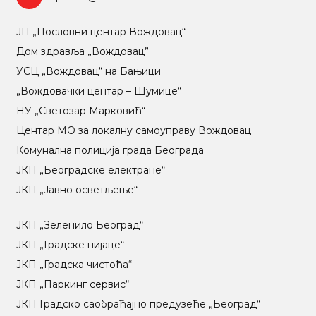
ЈП „Пословни центар Вождовац“
Дом здравља „Вождовац”
УСЦ „Вождовац“ на Бањици
„Вождовачки центар – Шумице“
НУ „Светозар Марковић“
Центар МO за локалну самоуправу Вождовац
Комунална полиција града Београда
ЈКП „Београдске електране“
ЈКП „Јавно осветљење“
ЈКП „Зеленило Београд“
ЈКП „Градске пијаце“
ЈКП „Градска чистоћа“
ЈКП „Паркинг сервис“
ЈКП Градско саобраћајно предузеће „Београд“