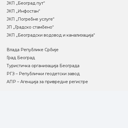
ЈКП „Београд пут“
ЈКП „Инфостан“
ЈКП „Погребне услуге“
ЈП „Градско стамбено“
ЈКП „Београдски водовод и канализација“
Влада Републике Србије
Град Београд
Туристичка организација Београда
РГЗ – Републички геодетски завод
АПР – Агенција за привредне регистре