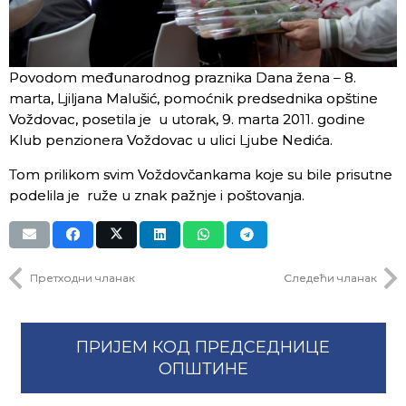
Povodom međunarodnog praznika Dana žena – 8.
marta, Ljiljana Malušić, pomoćnik predsednika opštine
Voždovac, posetila je u utorak, 9. marta 2011. godine
Klub penzionera Voždovac u ulici Ljube Nedića.
Tom prilikom svim Voždovčankama koje su bile prisutne
podelila je ruže u znak pažnje i poštovanja.
Претходни чланак
Следећи чланак
ПРИЈЕМ КОД ПРЕДСЕДНИЦЕ
ОПШТИНЕ