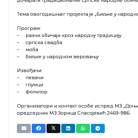
дочарати традиционалне српске народне обичај
Тема овогодишњег пројекта је „Биљке у народн
Програм:
– разни обичаји кроз народну традицију
– српска свадба
– моба
– биљке у народном веровању
Извођачи:
– певачи
– глумци
– фолклор
Организатори и контакт особе испред МЗ „Доњи
оредседник МЗ Зорица Спасојевић 2469-986.