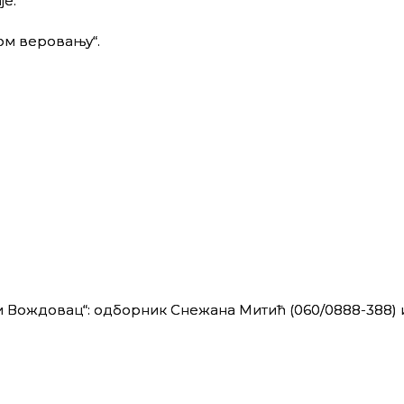
е.
ом веровању“.
 Вождовац“: одборник Снежана Митић (060/0888-388) 