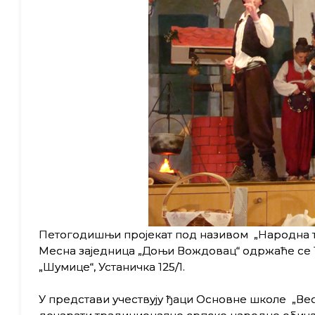
Петогодишњи пројекат под називом „Народна тр
Месна заједница „Доњи Вождовац“ одржаће се 12.
„Шумице“, Устаничка 125/1.
У представи учествују ђаци Основне школе „Вес