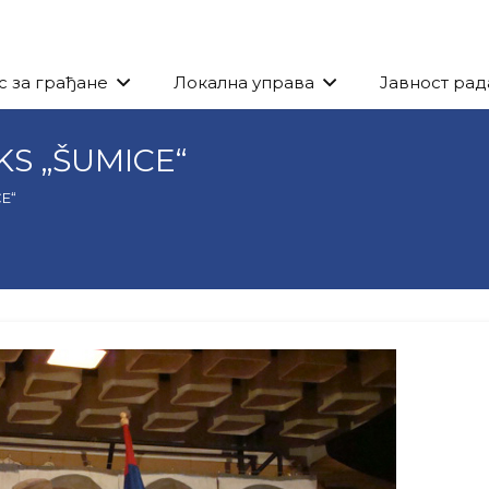
с за грађане
Локална управа
Јавност рад
KS „ŠUMICE“
CE“