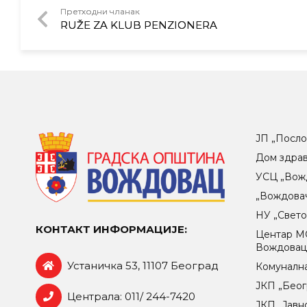
Претходни чланак
RUŽE ZA KLUB PENZIONERA
ЈП „Посло
Дом здра
УСЦ „Вож
„Вождова
НУ „Свет
КОНТАКТ ИНФОРМАЦИЈЕ:
Центар МO
Вождова
Устаничка 53, 11107 Београд
Комунална
ЈКП „Беог
Централа: 011/ 244-7420
ЈКП „Јавн