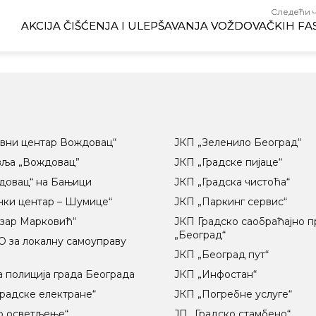
Следећи 
AKCIJA ČIŠĆENJA I ULEPŠAVANJA VOŽDOVAČKIH F
вни центар Вождовац“
ЈКП „Зеленило Београд“
вља „Вождовац”
ЈКП „Градске пијаце“
довац“ на Бањици
ЈКП „Градска чистоћа“
чки центар – Шумице“
ЈКП „Паркинг сервис“
озар Марковић“
ЈКП Градско саобраћајно 
„Београд“
 за локалну самоуправу
ц
ЈКП „Београд пут“
 полиција града Београда
ЈКП „Инфостан“
радске електране“
ЈКП „Погребне услуге“
о осветљење“
ЈП „Градско стамбено“