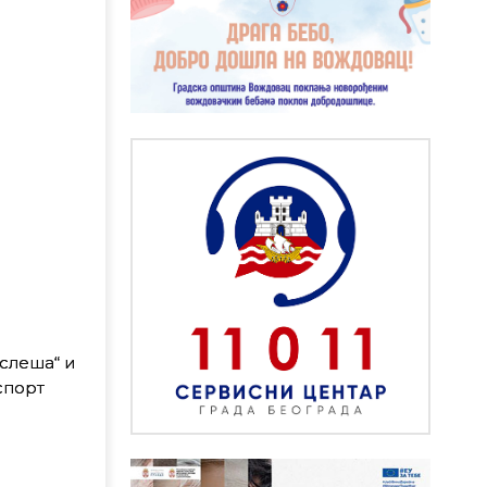
слеша“ и
спорт