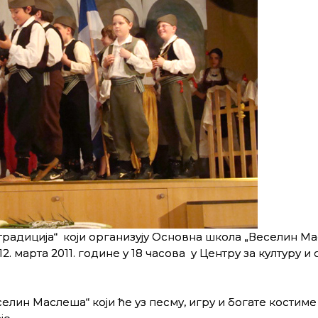
адиција“ који организују Основна школа „Веселин Ма
 марта 2011. године у 18 часова у Центру за културу и 
елин Маслеша“ који ће уз песму, игру и богате костиме