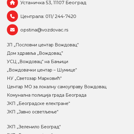
Устаничка 53, 11107 Београд
Централа: 011/ 244-7420
opstina@vozdovac.rs
ЈП „Пословни центар Вождовац“
Дом здравља „Вождовац”
УСЦ „Вождовац“ на Бањици
„Вождовачки центар – Шумице“
НУ „Светозар Марковић“
Центар МO за локалну самоуправу Вождовац
Комунална полиција града Београда
ЈКП „Београдске електране“
ЈКП „Јавно осветљење“
ЈКП „Зеленило Београд“