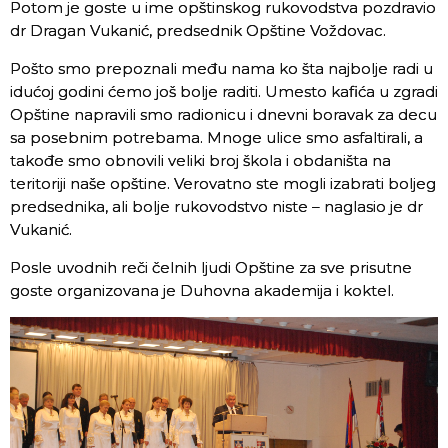
Potom je goste u ime opštinskog rukovodstva pozdravio
dr Dragan Vukanić, predsednik Opštine Voždovac.
Pošto smo prepoznali među nama ko šta najbolje radi u
idućoj godini ćemo još bolje raditi. Umesto kafića u zgradi
Opštine napravili smo radionicu i dnevni boravak za decu
sa posebnim potrebama. Mnoge ulice smo asfaltirali, a
takođe smo obnovili veliki broj škola i obdaništa na
teritoriji naše opštine. Verovatno ste mogli izabrati boljeg
predsednika, ali bolje rukovodstvo niste – naglasio je dr
Vukanić.
Posle uvodnih reči čelnih ljudi Opštine za sve prisutne
goste organizovana je Duhovna akademija i koktel.