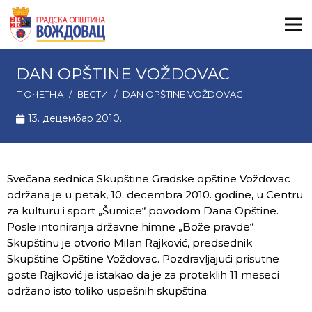
DAN OPŠTINE VOŽDOVAC
ПОЧЕТНА
/
ВЕСТИ
/
DAN OPŠTINE VOŽDOVAC
13. децембар 2010.
Svečana sednica Skupštine Gradske opštine Voždovac
održana je u petak, 10. decembra 2010. godine, u Centru
za kulturu i sport „Šumice“ povodom Dana Opštine.
Posle intoniranja državne himne „Bože pravde“
Skupštinu je otvorio Milan Rajković, predsednik
Skupštine Opštine Voždovac. Pozdravljajući prisutne
goste Rajković je istakao da je za proteklih 11 meseci
održano isto toliko uspešnih skupština.