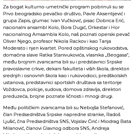
Za bogat kulturno-umetnički program pobrinuli su se
Prvo beogradsko pevačko društvo, Pavle Aksentijević i
grupa Zapis, glumac Ivan Vučković, pisac Dobrica Erić,
nacionalni ansambl Kolo, Bora Dugić, Orkestar i Hor
nacionalnog Amsambla Kolo, naš poznati operski pevač
Oliver Njego, profesor Nikola Rackov i kao Tanja
Moderato i njen kvartet. Pored opštinskog rukovodstva,
domaćina slave Ratka Stanivukovića, vlasnika „Beogasa“,
među brojnim zvanicama bili su i predstavnici Srpske
pravoslavne crkve, dekani fakulteta i viših škola, direktori
srednjih i osnovnih škola kao i rukovodioci, predškolskih
ustanova, predstavnici sportskih društava sa teritorije
Voždovca, policije, sudova, domova zdravlja, direktori
preduzeća, brojne poznate ličnosti i mnogi drugi.
Među političkim zvanicama bili su Nebojša Stefanović,
član Predsedništva Srpske napredne stranke, Radoš
Ljušić, čna Predsedništva SNS, Vojislav Ćirić i Miodrag Bata
Milanović, članovi Glavnog odbora SNS, Andreja