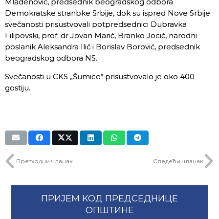
Mladenović, predsednik beogradskog odbora
Demokratske stranbke Srbije, dok su ispred Nove Srbije
svečanosti prisustvovali potpredsednici Dubravka
Filipovski, prof. dr Jovan Marić, Branko Jocić, narodni
poslanik Aleksandra Ilić i Borislav Borović, predsednik
beogradskog odbora NS.
Svečanosti u CKS „Šumice“ prisustvovalo je oko 400
gostiju.
Претходни чланак
Следећи чланак
ПРИЈЕМ КОД ПРЕДСЕДНИЦЕ
ОПШТИНЕ