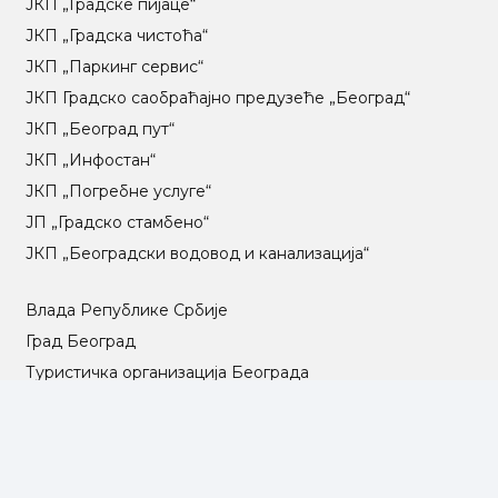
ЈКП „Градске пијаце“
ЈКП „Градска чистоћа“
ЈКП „Паркинг сервис“
ЈКП Градско саобраћајно предузеће „Београд“
ЈКП „Београд пут“
ЈКП „Инфостан“
ЈКП „Погребне услуге“
ЈП „Градско стамбено“
ЈКП „Београдски водовод и канализација“
Влада Републике Србије
Град Београд
Туристичка организација Београда
РГЗ – Републички геодетски завод
АПР – Агенција за привредне регистре