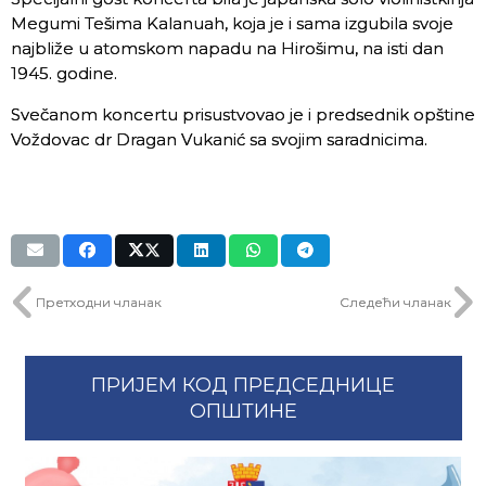
Megumi Tešima Kalanuah, koja je i sama izgubila svoje
najbliže u atomskom napadu na Hirošimu, na isti dan
1945. godine.
Svečanom koncertu prisustvovao je i predsednik opštine
Voždovac dr Dragan Vukanić sa svojim saradnicima.
Претходни чланак
Следећи чланак
ПРИЈЕМ КОД ПРЕДСЕДНИЦЕ
ОПШТИНЕ