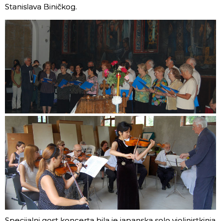
Stanislava Biničkog.
Specijalni gost koncerta bila je japanska solo violinistkinja