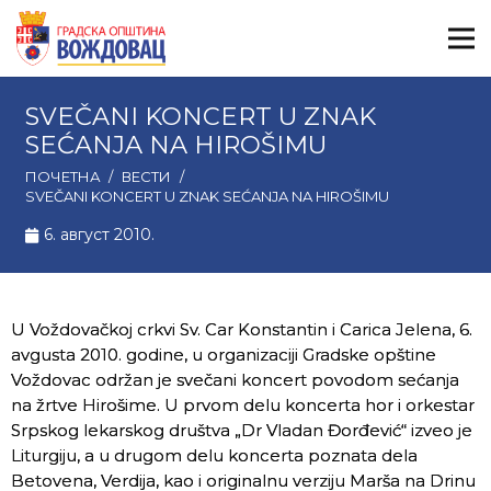
SVEČANI KONCERT U ZNAK
SEĆANJA NA HIROŠIMU
ПОЧЕТНА
/
ВЕСТИ
/
SVEČANI KONCERT U ZNAK SEĆANJA NA HIROŠIMU
6. август 2010.
U Voždovačkoj crkvi Sv. Car Konstantin i Carica Jelena, 6.
avgusta 2010. godine, u organizaciji Gradske opštine
Voždovac održan je svečani koncert povodom sećanja
na žrtve Hirošime. U prvom delu koncerta hor i orkestar
Srpskog lekarskog društva „Dr Vladan Đorđević“ izveo je
Liturgiju, a u drugom delu koncerta poznata dela
Betovena, Verdija, kao i originalnu verziju Marša na Drinu