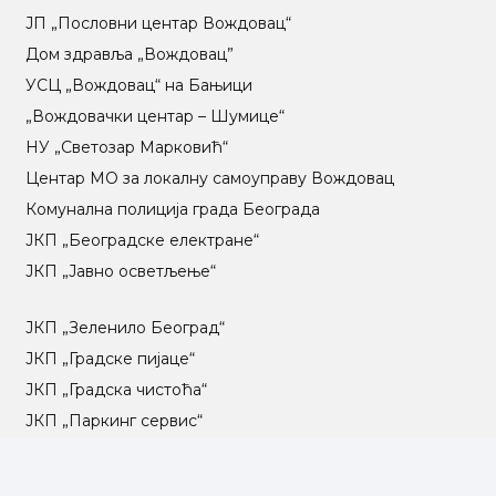
ЈП „Пословни центар Вождовац“
Дом здравља „Вождовац”
УСЦ „Вождовац“ на Бањици
„Вождовачки центар – Шумице“
НУ „Светозар Марковић“
Центар МO за локалну самоуправу Вождовац
Комунална полиција града Београда
ЈКП „Београдске електране“
ЈКП „Јавно осветљење“
ЈКП „Зеленило Београд“
ЈКП „Градске пијаце“
ЈКП „Градска чистоћа“
ЈКП „Паркинг сервис“
ЈКП Градско саобраћајно предузеће „Београд“
ЈКП „Београд пут“