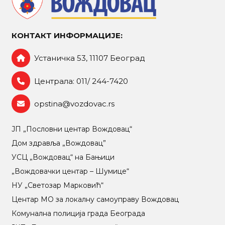
КОНТАКТ ИНФОРМАЦИЈЕ:
Устаничка 53, 11107 Београд
Централа: 011/ 244-7420
opstina@vozdovac.rs
ЈП „Пословни центар Вождовац“
Дом здравља „Вождовац”
УСЦ „Вождовац“ на Бањици
„Вождовачки центар – Шумице“
НУ „Светозар Марковић“
Центар МO за локалну самоуправу Вождовац
Комунална полиција града Београда