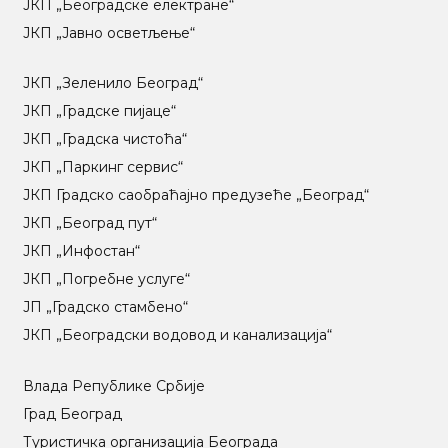
ЈКП „Београдске електране“
ЈКП „Јавно осветљење“
ЈКП „Зеленило Београд“
ЈКП „Градске пијаце“
ЈКП „Градска чистоћа“
ЈКП „Паркинг сервис“
ЈКП Градско саобраћајно предузеће „Београд“
ЈКП „Београд пут“
ЈКП „Инфостан“
ЈКП „Погребне услуге“
ЈП „Градско стамбено“
ЈКП „Београдски водовод и канализација“
Влада Републике Србије
Град Београд
Туристичка организација Београда