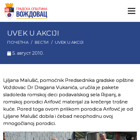
UVEK U AKCIJI
ПОЧЕТНА
/
ВЕСТИ
/
UVEK U AKCIJI
5. август 2010.
Ljiljana Malušić, pomoćnik Predsednika gradske opštine
Voždovac Dr Dragana Vukanića, uručila je pakete
sladoleda romskoj deci podavalskog sela Ripanj, a
romskoj porodici Arifović materijal za krečenje trošne
kuće. Pored toga ovom prilikom porodica Arifović je od
Ljiljane Malušić dobila i ćebad neophodnu ovoj
mnogočlanoj porodici.