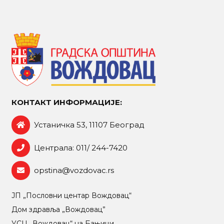
КОНТАКТ ИНФОРМАЦИЈЕ:
Устаничка 53, 11107 Београд
Централа: 011/ 244-7420
opstina@vozdovac.rs
ЈП „Пословни центар Вождовац“
Дом здравља „Вождовац”
УСЦ „Вождовац“ на Бањици