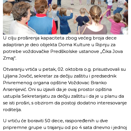
U cilju proširenja kapaciteta zbog većeg broja dece
adaptiran je deo objekta Doma Kulture u Ripnju za
potrebe voždovačke Predškolske ustanove „Čika Jova
Zmaj“.
Otvaranju vrtića u petak, 02. oktobra o.g. prisustvovali su
Ljiljana Jovčić, sekretar za dečiju zaštitu i predsednik
Privremenog organa opštine Voždovac Branko
Arsenijević. Oni su izjavili da je ovaj prostor opština
ustupila Sekretarijatu za dečiju zaštitu i da je u planu da
se isti proširi, s obzirom da postoji dodatno interesovanje
roditelja.
U vrtiću će boraviti 50 dece, raspoređenih u dve
pripremne grupe u trajanju od po 4 sata dnevno i jednoj