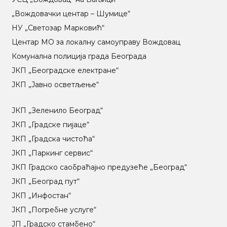
„Вождовачки центар – Шумице“
НУ „Светозар Марковић“
Центар МO за локалну самоуправу Вождовац
Комунална полиција града Београда
ЈКП „Београдске електране“
ЈКП „Јавно осветљење“
ЈКП „Зеленило Београд“
ЈКП „Градске пијаце“
ЈКП „Градска чистоћа“
ЈКП „Паркинг сервис“
ЈКП Градско саобраћајно предузеће „Београд“
ЈКП „Београд пут“
ЈКП „Инфостан“
ЈКП „Погребне услуге“
ЈП „Градско стамбено“