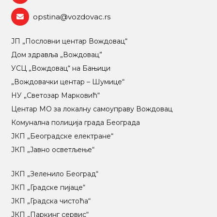
opstina@vozdovac.rs
ЈП „Пословни центар Вождовац“
Дом здравља „Вождовац”
УСЦ „Вождовац“ на Бањици
„Вождовачки центар – Шумице“
НУ „Светозар Марковић“
Центар МO за локалну самоуправу Вождовац
Комунална полиција града Београда
ЈКП „Београдске електране“
ЈКП „Јавно осветљење“
ЈКП „Зеленило Београд“
ЈКП „Градске пијаце“
ЈКП „Градска чистоћа“
ЈКП „Паркинг сервис“