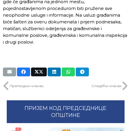
gde će građanima na jednom mestu,
pojednostavljenom procedurom biti pružene sve
neophodne usluge i informacije. Na usluzi građanima
biće šalteri za overu dokumenata i prijem podnesaka,
matičari, službenici odeljenja za građevinske i
komunalne poslove, građevinska i komunalna inspekcija
i drugi poslovi.
Претходни чланак
Следећи чланак
ПРИЈЕМ КОД ПРЕДСЕДНИЦЕ
ОПШТИНЕ