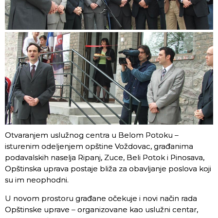
Otvaranjem uslužnog centra u Belom Potoku –
isturenim odeljenjem opštine Voždovac, građanima
podavalskih naselja Ripanj, Zuce, Beli Potok i Pinosava,
Opštinska uprava postaje bliža za obavljanje poslova koji
su im neophodni.
U novom prostoru građane očekuje i novi način rada
Opštinske uprave – organizovane kao uslužni centar,