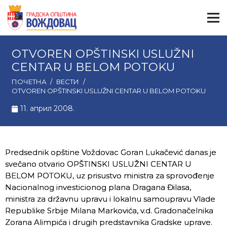
OTVOREN OPŠTINSKI USLUŽNI
CENTAR U BELOM POTOKU
ПОЧЕТНА
/
ВЕСТИ
/
OTVOREN OPŠTINSKI USLUŽNI CENTAR U BELOM POTOKU
11. април 2008.
Predsednik opštine Voždovac Goran Lukačević danas je
svečano otvario OPŠTINSKI USLUŽNI CENTAR U
BELOM POTOKU, uz prisustvo ministra za sprovođenje
Nacionalnog investicionog plana Dragana Đilasa,
ministra za državnu upravu i lokalnu samoupravu Vlade
Republike Srbije Milana Markovića, v.d. Gradonačelnika
Zorana Alimpića i drugih predstavnika Gradske uprave.