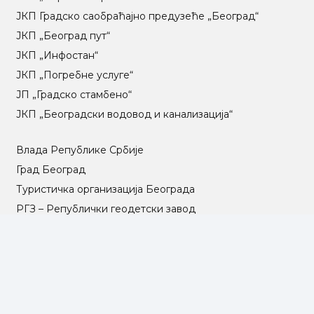
ЈКП Градско саобраћајно предузеће „Београд“
ЈКП „Београд пут“
ЈКП „Инфостан“
ЈКП „Погребне услуге“
ЈП „Градско стамбено“
ЈКП „Београдски водовод и канализација“
Влада Републике Србије
Град Београд
Туристичка организација Београда
РГЗ – Републички геодетски завод
АПР – Агенција за привредне регистре