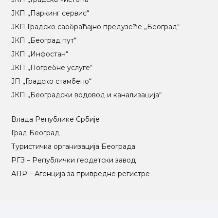
ЈКП „Паркинг сервис“
ЈКП Градско саобраћајно предузеће „Београд“
ЈКП „Београд пут“
ЈКП „Инфостан“
ЈКП „Погребне услуге“
ЈП „Градско стамбено“
ЈКП „Београдски водовод и канализација“
Влада Републике Србије
Град Београд
Туристичка организација Београда
РГЗ – Републички геодетски завод
АПР – Агенција за привредне регистре