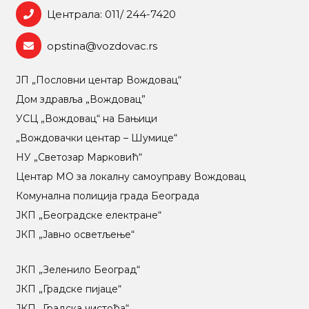
Централа: 011/ 244-7420
opstina@vozdovac.rs
ЈП „Пословни центар Вождовац“
Дом здравља „Вождовац”
УСЦ „Вождовац“ на Бањици
„Вождовачки центар – Шумице“
НУ „Светозар Марковић“
Центар МO за локалну самоуправу Вождовац
Комунална полиција града Београда
ЈКП „Београдске електране“
ЈКП „Јавно осветљење“
ЈКП „Зеленило Београд“
ЈКП „Градске пијаце“
ЈКП „Градска чистоћа“