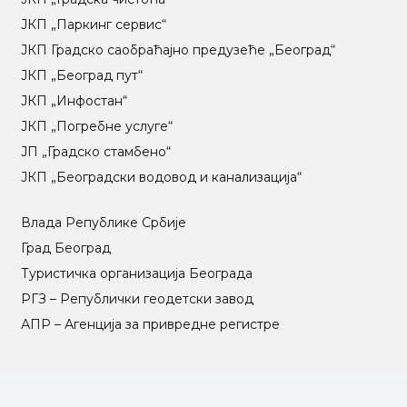
ЈКП „Паркинг сервис“
ЈКП Градско саобраћајно предузеће „Београд“
ЈКП „Београд пут“
ЈКП „Инфостан“
ЈКП „Погребне услуге“
ЈП „Градско стамбено“
ЈКП „Београдски водовод и канализација“
Влада Републике Србије
Град Београд
Туристичка организација Београда
РГЗ – Републички геодетски завод
АПР – Агенција за привредне регистре