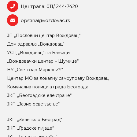
Централа: 011/ 244-7420
opstina@vozdovac.rs
ЈП „Пословни центар Вождовац“
Дом здравља „Вождовац”
УСЦ „Вождовац“ на Бањици
„Вождовачки центар – Шумице“
НУ „Светозар Марковић“
Центар МO за локалну самоуправу Вождовац
Комунална полиција града Београда
ЈКП „Београдске електране“
ЈКП „Јавно осветљење“
ЈКП „Зеленило Београд“
ЈКП „Градске пијаце“
ЈКП „Градска чистоћа“