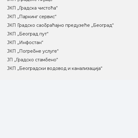
ЈКП „Градска чистоћа“
ЈКП „Паркинг сервис“
ЈКП Градско саобраћајно предузеће „Београд“
ЈКП „Београд пут“
ЈКП „Инфостан“
ЈКП „Погребне услуге“
ЈП „Градско стамбено“
ЈКП „Београдски водовод и канализација“
Влада Републике Србије
Град Београд
Туристичка организација Београда
РГЗ – Републички геодетски завод
АПР – Агенција за привредне регистре