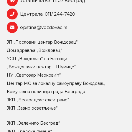
Устаничка 53, 11107 Београд
Централа: 011/ 244-7420
opstina@vozdovac.rs
ЈП „Пословни центар Вождовац“
Дом здравља „Вождовац”
УСЦ „Вождовац“ на Бањици
„Вождовачки центар – Шумице“
НУ „Светозар Марковић“
Центар МO за локалну самоуправу Вождовац
Комунална полиција града Београда
ЈКП „Београдске електране“
ЈКП „Јавно осветљење“
ЈКП „Зеленило Београд“
ЈКП „Градске пијаце“