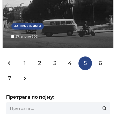
ЗАНИМЉИВОСТИ
27. април 2021.
1
2
3
4
5
6
7
Претрага по појму:
Претрага
за: