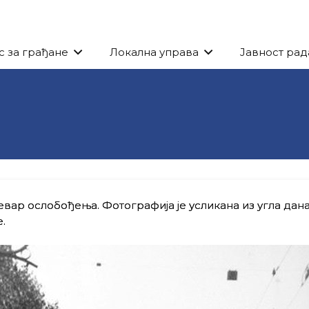
с за грађане
Локална управа
Јавност рад
евар ослобођења. Фотографија је усликана из угла да
.