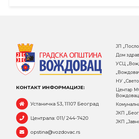
ЈП „Посло
Дом здра
УСЦ „Вож
„Вождова
НУ „Свет
КОНТАКТ ИНФОРМАЦИЈЕ:
Центар МO
Вождова
Устаничка 53, 11107 Београд
Комунална
ЈКП „Беог
Централа: 011/ 244-7420
ЈКП „Јавн
opstina@vozdovac.rs