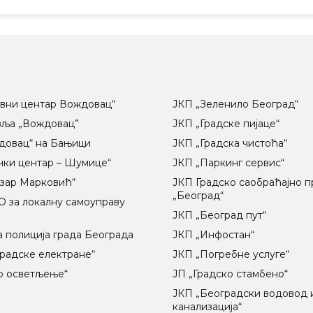
вни центар Вождовац“
ЈКП „Зеленило Београд“
вља „Вождовац”
ЈКП „Градске пијаце“
довац“ на Бањици
ЈКП „Градска чистоћа“
чки центар – Шумице“
ЈКП „Паркинг сервис“
озар Марковић“
ЈКП Градско саобраћајно 
„Београд“
 за локалну самоуправу
ц
ЈКП „Београд пут“
 полиција града Београда
ЈКП „Инфостан“
радске електране“
ЈКП „Погребне услуге“
о осветљење“
ЈП „Градско стамбено“
ЈКП „Београдски водовод 
канализација“