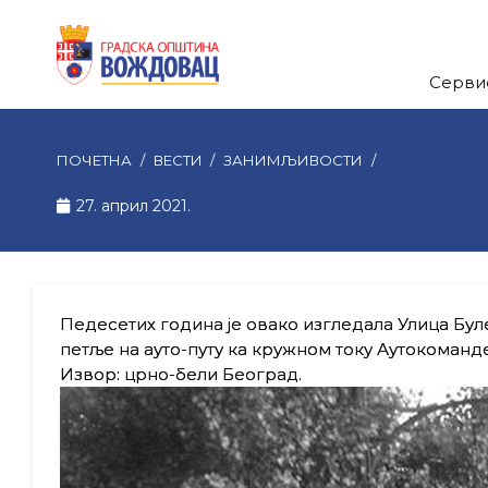
Серви
ПОЧЕТНА
/
ВЕСТИ
/
ЗАНИМЉИВОСТИ
/
27. април 2021.
Педесетих година је овако изгледала Улица Бул
петље на ауто-путу ка кружном току Аутокоманде
Извор: црно-бели Београд.