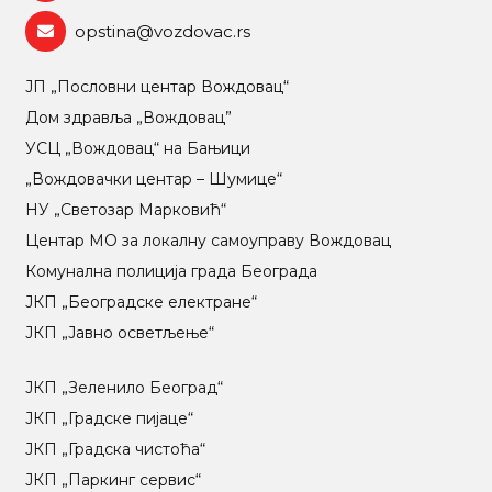
opstina@vozdovac.rs
ЈП „Пословни центар Вождовац“
Дом здравља „Вождовац”
УСЦ „Вождовац“ на Бањици
„Вождовачки центар – Шумице“
НУ „Светозар Марковић“
Центар МO за локалну самоуправу Вождовац
Комунална полиција града Београда
ЈКП „Београдске електране“
ЈКП „Јавно осветљење“
ЈКП „Зеленило Београд“
ЈКП „Градске пијаце“
ЈКП „Градска чистоћа“
ЈКП „Паркинг сервис“