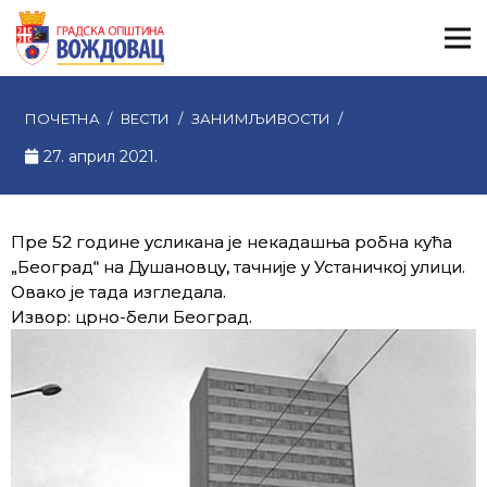
ПОЧЕТНА
/
ВЕСТИ
/
ЗАНИМЉИВОСТИ
/
27. април 2021.
Пре 52 године усликана је некадашња робна кућа
„Београд“ на Душановцу, тачније у Устаничкој улици.
Овако је тада изгледала.
Извор: црно-бели Београд.