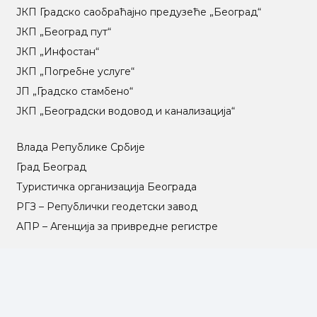
ЈКП Градско саобраћајно предузеће „Београд“
ЈКП „Београд пут“
ЈКП „Инфостан“
ЈКП „Погребне услуге“
ЈП „Градско стамбено“
ЈКП „Београдски водовод и канализација“
Влада Републике Србије
Град Београд
Туристичка организација Београда
РГЗ – Републички геодетски завод
АПР – Агенција за привредне регистре