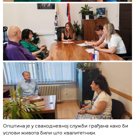
Општина је у свакодневној служби грађана како би
услови живота били што квалитетнији.