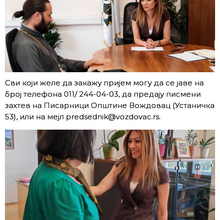
Сви који желе да закажу пријем могу да се јаве на
број телефона 011/ 244-04-03, да предају писмени
захтев на Писарници Општине Вождовац (Устаничка
53), или на мејл predsednik@vozdovac.rs.