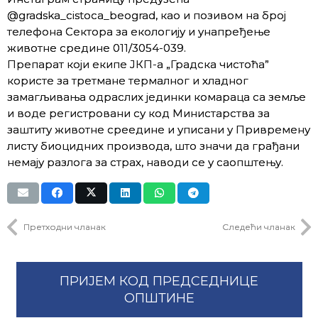
@gradska_cistoca_beograd, као и позивом на број
телефона Сектора за екологију и унапређење
животне средине 011/3054-039.
Препарат који екипе ЈКП-а „Градска чистоћа”
користе за третмане термалног и хладног
замагљивања одраслих јединки комараца са земље
и воде регистровани су код Министарства за
заштиту животне среедине и уписани у Привремену
листу биоцидних производа, што значи да грађани
немају разлога за страх, наводи се у саопштењу.
Претходни чланак
Следећи чланак
ПРИЈЕМ КОД ПРЕДСЕДНИЦЕ
ОПШТИНЕ