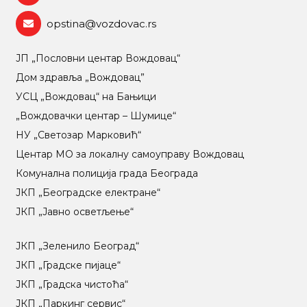
opstina@vozdovac.rs
ЈП „Пословни центар Вождовац“
Дом здравља „Вождовац”
УСЦ „Вождовац“ на Бањици
„Вождовачки центар – Шумице“
НУ „Светозар Марковић“
Центар МO за локалну самоуправу Вождовац
Комунална полиција града Београда
ЈКП „Београдске електране“
ЈКП „Јавно осветљење“
ЈКП „Зеленило Београд“
ЈКП „Градске пијаце“
ЈКП „Градска чистоћа“
ЈКП „Паркинг сервис“