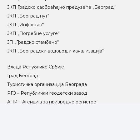
ЈКП Градско саобраћајно предузеће „Београд“
ЈКП „Београд пут“
ЈКП „Инфостан“
ЈКП „Погребне услуге“
ЈП „Градско стамбено“
ЈКП „Београдски водовод и канализација“
Влада Републике Србије
Град Београд
Туристичка организација Београда
РГЗ – Републички геодетски завод
АПР – Агенција за привредне регистре