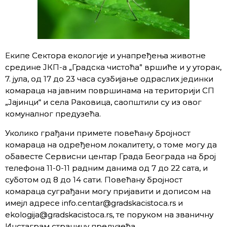
Екипе Секторa екологије и унапређења животне
средине ЈКП-а „Градска чистоћа” вршиће и у уторак,
7. јула, од 17 до 23 часа сузбијање одраслих јединки
комараца на јавним површинама на територији СП
„Јајинци“ и села Раковица, саопштили су из овог
комуналног предузећа.
Уколико грађани примете повећану бројност
комараца на одређеном локалитету, о томе могу да
обавесте Сервисни центар Града Београда на број
телефона 11-0-11 радним данима од 7 до 22 сата, и
суботом од 8 до 14 сати. Повећану бројност
комараца суграђани могу пријавити и дописом на
имејл адресе info.centar@gradskacistoca.rs и
ekologija@gradskacistoca.rs, те поруком на званичну
Инстаграм страницу предузећа