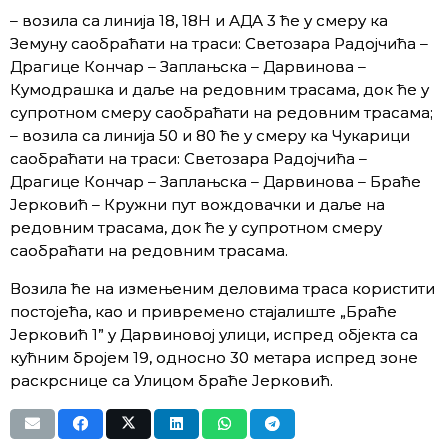
– возила са линија 18, 18Н и АДА 3 ће у смеру ка
Земуну саобраћати на траси: Светозара Радојчића –
Драгице Кончар – Заплањска – Дарвинова –
Кумодрашка и даље на редовним трасама, док ће у
супротном смеру саобраћати на редовним трасама;
– возила са линија 50 и 80 ће у смеру ка Чукарици
саобраћати на траси: Светозара Радојчића –
Драгице Кончар – Заплањска – Дарвинова – Браће
Јерковић – Кружни пут вождовачки и даље на
редовним трасама, док ће у супротном смеру
саобраћати на редовним трасама.
Возила ће на измењеним деловима траса користити
постојећа, као и привремено стајалиште „Браће
Јерковић 1” у Дарвиновој улици, испред објекта са
кућним бројем 19, односно 30 метара испред зоне
раскрснице са Улицом браће Јерковић.