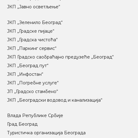
ЈКП „Јавно осветљење“
ЈКП „Зеленило Београд“
ЈКП „Градске пијаце“
ЈКП „Градска чистоћа“
ЈКП „Паркинг сервис“
ЈКП Градско саобраћајно предузеће „Београд“
ЈКП „Београд пут“
ЈКП „Инфостан“
ЈКП „Погребне услуге“
ЈП „Градско стамбено“
ЈКП „Београдски водовод и канализација“
Влада Републике Србије
Град Београд
Туристичка организација Београда