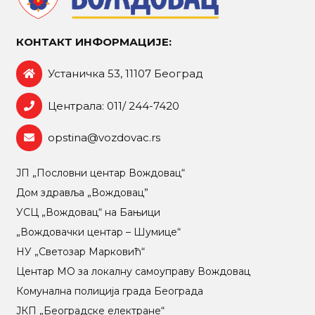
КОНТАКТ ИНФОРМАЦИЈЕ:
Устаничка 53, 11107 Београд
Централа: 011/ 244-7420
opstina@vozdovac.rs
ЈП „Пословни центар Вождовац“
Дом здравља „Вождовац”
УСЦ „Вождовац“ на Бањици
„Вождовачки центар – Шумице“
НУ „Светозар Марковић“
Центар МO за локалну самоуправу Вождовац
Комунална полиција града Београда
ЈКП „Београдске електране“