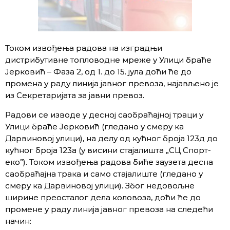
Током извођења радова на изградњи
дистрибутивнe топловодне мреже у Улици браће
Јерковић – Фаза 2, од 1. до 15. јула доћи ће до
промена у раду линија јавног превоза, најављено је
из Секретаријата за јавни превоз.
Радови се изводе у десној саобраћајној траци у
Улици браће Јерковић (гледано у смеру ка
Дарвиновој улици), на делу од кућног броја 123д до
кућног броја 123а (у висини стајалишта „СЦ Спорт-
еко”). Током извођења радова биће заузета десна
саобраћајна трака и само стајалиште (гледано у
смеру ка Дарвиновој улици). Због недовољне
ширине преосталог дела коловоза, доћи ће до
промене у раду линија јавног превоза на следећи
начин: