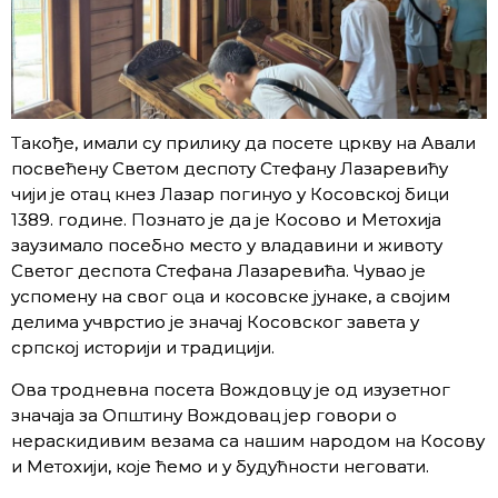
Такође, имали су прилику да посете цркву на Авали
посвећену Светом деспоту Стефану Лазаревићу
чији је отац кнез Лазар погинуо у Косовској бици
1389. године. Познато је да је Косово и Метохија
заузимало посебно место у владавини и животу
Светог деспота Стефана Лазаревића. Чувао је
успомену на свог оца и косовске јунаке, а својим
делима учврстио је значај Косовског завета у
српској историји и традицији.
Ова тродневна посета Вождовцу је од изузетног
значаја за Општину Вождовац јер говори о
нераскидивим везама са нашим народом на Косову
и Метохији, које ћемо и у будућности неговати.