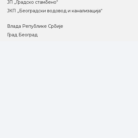
ЈП „Градско стамбено“
ЈКП „Београдски водовод и канализација“
Влада Републике Србије
Град Београд
Туристичка организација Београда
РГЗ – Републички геодетски завод
АПР – Агенција за привредне регистре