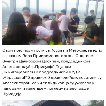
Овом приликом гости са Косова и Метохије, заједно
са чланом Већа Привременог органа Општине
Вучитрн Далибором Дисићем, председником
Атлетског клуба „Прилужје“ Дејаном
Димитријевићем и председником КУД-а
„Абрашевић“ Здравком Здравковићем, посетили су
Авалски торањ са чијег видиковца су уживали у
панорами и најлепшем погледу на Београд и
Шумадију.