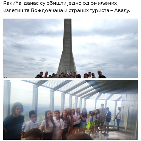
Ракића, данас су обишли једно од омиљених
излетишта Вождовчана и страних туриста – Авалу.