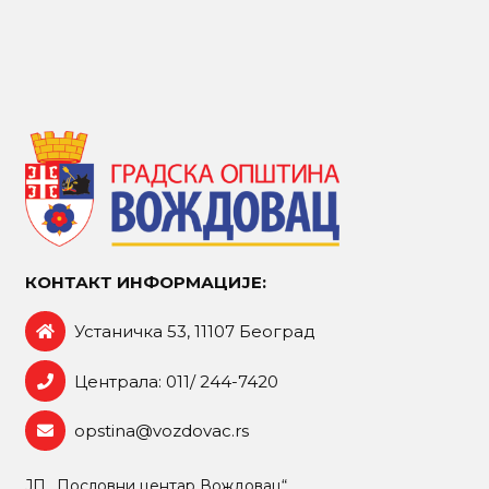
КОНТАКТ ИНФОРМАЦИЈЕ:
Устаничка 53, 11107 Београд
Централа: 011/ 244-7420
opstina@vozdovac.rs
ЈП „Пословни центар Вождовац“