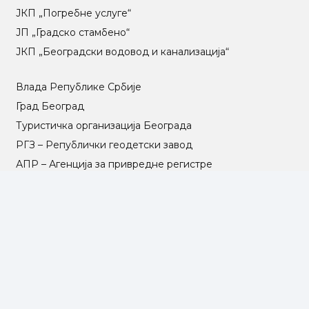
ЈКП „Погребне услуге“
ЈП „Градско стамбено“
ЈКП „Београдски водовод и канализација“
Влада Републике Србије
Град Београд
Туристичка организација Београда
РГЗ – Републички геодетски завод
АПР – Агенција за привредне регистре