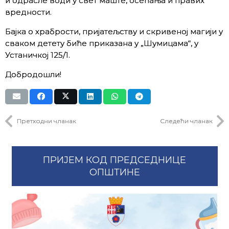
и одрасле води у свет маште, осећања и правих
вредности.
Бајка о храбрости, пријатељству и скривеној магији у
сваком детету биће приказана у „Шумицама“, у
Устаничкој 125/1.
Добродошли!
Претходни чланак
Следећи чланак
ПРИЈЕМ КОД ПРЕДСЕДНИЦЕ
ОПШТИНЕ