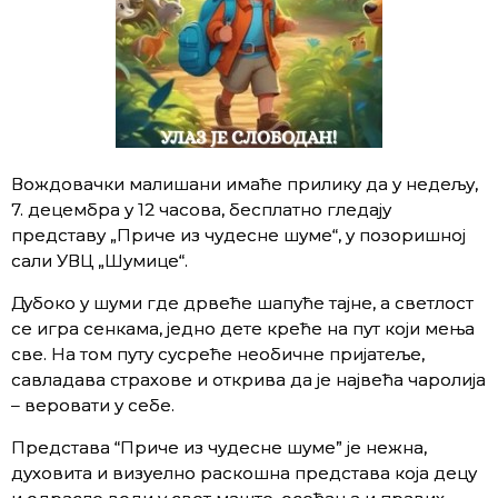
Вождовачки малишани имаће прилику да у недељу,
7. децембра у 12 часова, бесплатно гледају
представу „Приче из чудесне шуме“, у позоришној
сали УВЦ „Шумице“.
Дубоко у шуми где дрвеће шапуће тајне, а светлост
се игра сенкама, једно дете креће на пут који мења
све. На том путу сусреће необичне пријатеље,
савладава страхове и открива да је највећа чаролија
– веровати у себе.
Представа “Приче из чудесне шуме” је нежна,
духовита и визуелно раскошна представа која децу