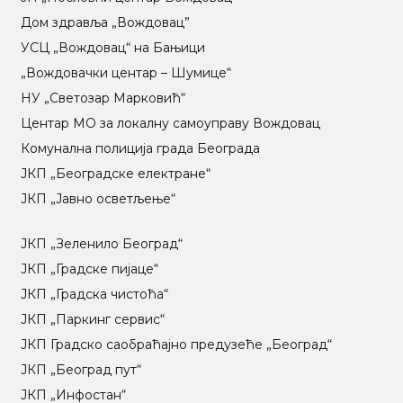
Дом здравља „Вождовац”
УСЦ „Вождовац“ на Бањици
„Вождовачки центар – Шумице“
НУ „Светозар Марковић“
Центар МO за локалну самоуправу Вождовац
Комунална полиција града Београда
ЈКП „Београдске електране“
ЈКП „Јавно осветљење“
ЈКП „Зеленило Београд“
ЈКП „Градске пијаце“
ЈКП „Градска чистоћа“
ЈКП „Паркинг сервис“
ЈКП Градско саобраћајно предузеће „Београд“
ЈКП „Београд пут“
ЈКП „Инфостан“