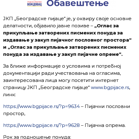
ЈКП „Београдске пијаце“ је, у оквиру своје основне
делатности, објавило јавне позиве –
„Оглас за
прикупљање затворених писмених понуда за
издавање у закуп
пијачног пословног простора
“
и „Оглас за прикупљање затворених писмених
понуда за издавање у закуп пијачне опреме“.
За ближе информације о условима и потребној
документацији ради учествовања на огласима,
заинтересована лица могу посетити интернет
страницу JKП „Београдске пијаце“
www.bgpijace.rs
,
линк:
https://www.bgpijace.rs/?p=9634
– Пијачни пословни
простор,
https://www.bgpijace.rs/?p=9628
– Пијачна опрема.
Рок за подношење понуда
: