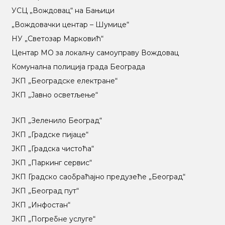
УСЦ „Вождовац“ на Бањици
„Вождовачки центар – Шумице“
НУ „Светозар Марковић“
Центар МO за локалну самоуправу Вождовац
Комунална полиција града Београда
ЈКП „Београдске електране“
ЈКП „Јавно осветљење“
ЈКП „Зеленило Београд“
ЈКП „Градске пијаце“
ЈКП „Градска чистоћа“
ЈКП „Паркинг сервис“
ЈКП Градско саобраћајно предузеће „Београд“
ЈКП „Београд пут“
ЈКП „Инфостан“
ЈКП „Погребне услуге“