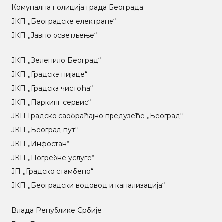
Комунална полиција града Београда
ЈКП „Београдске електране“
ЈКП „Јавно осветљење“
ЈКП „Зеленило Београд“
ЈКП „Градске пијаце“
ЈКП „Градска чистоћа“
ЈКП „Паркинг сервис“
ЈКП Градско саобраћајно предузеће „Београд“
ЈКП „Београд пут“
ЈКП „Инфостан“
ЈКП „Погребне услуге“
ЈП „Градско стамбено“
ЈКП „Београдски водовод и канализација“
Влада Републике Србије