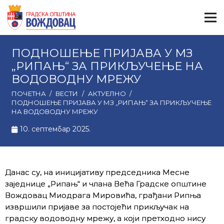
ПОДНОШЕЊЕ ПРИЈАВА У МЗ
„РИПАЊ“ ЗА ПРИКЉУЧЕЊЕ НА
ВОДОВОДНУ МРЕЖУ
ПОЧЕТНА
/
ВЕСТИ
/
АКТУЕЛНО
/
ПОДНОШЕЊЕ ПРИЈАВА У МЗ „РИПАЊ“ ЗА ПРИКЉУЧЕЊЕ
НА ВОДОВОДНУ МРЕЖУ
10. септембар 2025.
Данас су, на иницијативу председника Месне
заједнице „Рипањ“ и члана Већа Градске општине
Вождовац Миодрага Мировића, грађани Рипња
извршили пријаве за постојећи прикључак на
градску водоводну мрежу, а који претходно нису