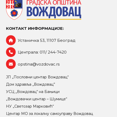
КОНТАКТ ИНФОРМАЦИЈЕ:
Устаничка 53, 11107 Београд
Централа: 011/ 244-7420
opstina@vozdovac.rs
ЈП „Пословни центар Вождовац“
Дом здравља „Вождовац”
УСЦ „Вождовац“ на Бањици
„Вождовачки центар – Шумице“
НУ „Светозар Марковић“
Центар МO за локалну самоуправу Вождовац