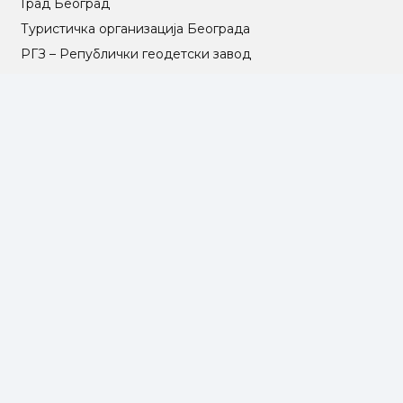
Град Београд
Туристичка организација Београда
РГЗ – Републички геодетски завод
АПР – Агенција за привредне регистре
©2025 Opština Voždovac. Designed by
NEXT VISION
МАПА САЈТА