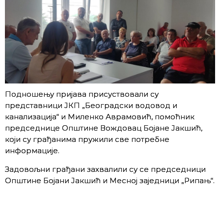
Подношењу пријава присуствовали су
представници ЈКП „Београдски водовод и
канализација“ и Миленко Аврамовић, помоћник
председнице Општине Вождовац Бојане Јакшић,
који су грађанима пружили све потребне
информације.
Задовољни грађани захвалили су се председници
Општине Бојани Јакшић и Месној заједници „Рипањ“.