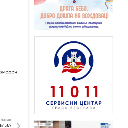
 померен
чланак
“ ЗА