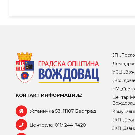
ЈП „Посло
Дом здра
УСЦ „Вож
„Вождова
НУ „Свет
КОНТАКТ ИНФОРМАЦИЈЕ:
Центар МO
Вождова
Устаничка 53, 11107 Београд
Комунална
ЈКП „Беог
Централа: 011/ 244-7420
ЈКП „Јавн