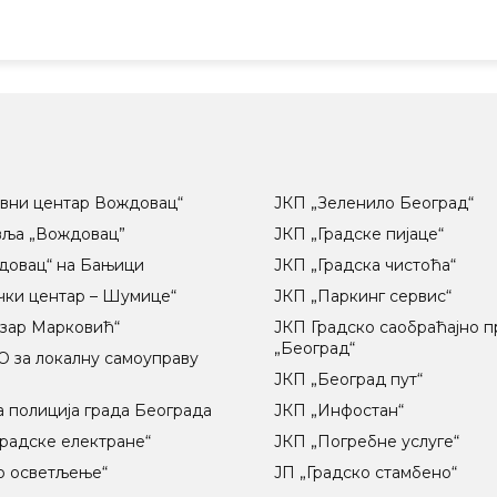
вни центар Вождовац“
ЈКП „Зеленило Београд“
вља „Вождовац”
ЈКП „Градске пијаце“
довац“ на Бањици
ЈКП „Градска чистоћа“
чки центар – Шумице“
ЈКП „Паркинг сервис“
озар Марковић“
ЈКП Градско саобраћајно 
„Београд“
 за локалну самоуправу
ц
ЈКП „Београд пут“
 полиција града Београда
ЈКП „Инфостан“
радске електране“
ЈКП „Погребне услуге“
о осветљење“
ЈП „Градско стамбено“