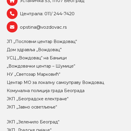
Устаничка 53, 11107 Београд
Централа: 011/ 244-7420
opstina@vozdovac.rs
ЈП „Пословни центар Вождовац“
Дом здравља „Вождовац”
УСЦ „Вождовац“ на Бањици
„Вождовачки центар – Шумице“
НУ „Светозар Марковић“
Центар МO за локалну самоуправу Вождовац
Комунална полиција града Београда
ЈКП „Београдске електране“
ЈКП „Јавно осветљење“
ЈКП „Зеленило Београд“
ЈКП „Градске пијаце“