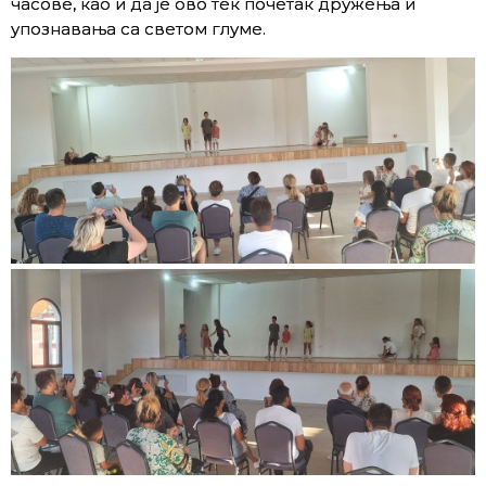
часове, као и да је ово тек почетак дружења и
упознавања са светом глуме.