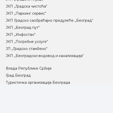
ЈКП „Градска чистоћа“
ЈКП „Паркинг сервис“
ЈКП Градско саобраћајно предузеће „Београд“
ЈКП „Београд пут“
ЈКП „Инфостан“
ЈКП „Погребне услуге“
ЈП „Градско стамбено“
ЈКП „Београдски водовод и канализација“
Влада Републике Србије
Град Београд
Туристичка организација Београда
РГЗ – Републички геодетски завод
АПР – Агенција за привредне регистре