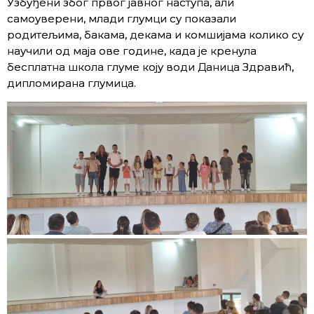
Узбуђени због првог јавног наступа, али
самоуверени, млади глумци су показали
родитељима, бакама, декама и комшијама колико су
научили од маја ове године, када је кренула
бесплатна школа глуме коју води Даница Здравић,
дипломирана глумица.