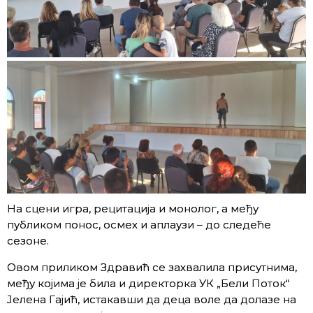
На сцени игра, рецитација и монолог, а међу
публиком понос, осмех и аплаузи – до следеће
сезоне.
Овом приликом Здравић се захвалила присутнима,
међу којима је била и директорка УК „Бели Поток“
Јелена Гајић, истакавши да деца воле да долазе на