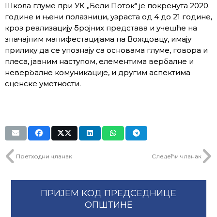
Школа глуме при УК „Бели Поток“ је покренута 2020.
године и њени полазници, узраста од 4 до 21 године,
кроз реализацију бројних представа и учешће на
значајним манифестацијама на Вождовцу, имају
прилику да се упознају са основама глуме, говора и
плеса, јавним наступом, елементима вербалне и
невербалне комуникације, и другим аспектима
сценске уметности.
Претходни чланак
Следећи чланак
ПРИЈЕМ КОД ПРЕДСЕДНИЦЕ
ОПШТИНЕ